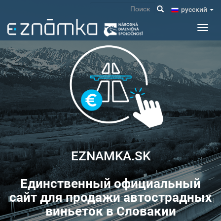
Перейти
Поиск
pусский
к
основному
Toggl
содержанию
navig
EZNAMKA.SK
Единственный официальный
сайт для продажи автострадных
виньеток в Словакии