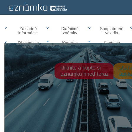
Základné
Diaľničné
Spoplatnené
informácie
známky
vozidlá
Zákaznícke
Kontrola
Kontakty
služby
kliknite a kúpte si
stiah
eznámku hneď teraz
apli