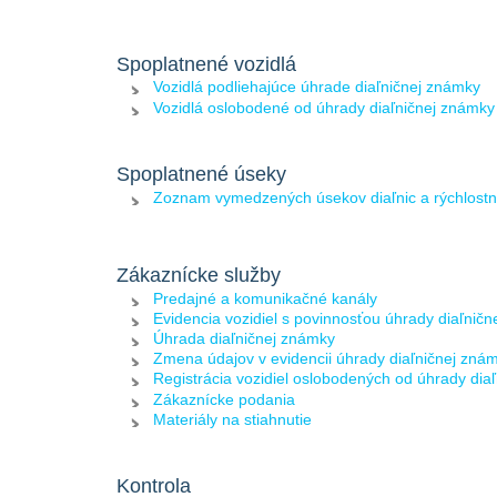
Spoplatnené vozidlá
Vozidlá podliehajúce úhrade diaľničnej známky
Vozidlá oslobodené od úhrady diaľničnej známky
Spoplatnené úseky
Zoznam vymedzených úsekov diaľnic a rýchlostn
Zákaznícke služby
Predajné a komunikačné kanály
Evidencia vozidiel s povinnosťou úhrady diaľnič
Úhrada diaľničnej známky
Zmena údajov v evidencii úhrady diaľničnej zná
Registrácia vozidiel oslobodených od úhrady dia
Zákaznícke podania
Materiály na stiahnutie
Kontrola