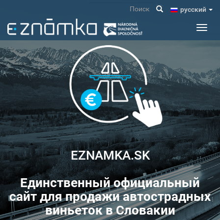
Перейти
Поиск
pусский
к
основному
Toggl
содержанию
navig
EZNAMKA.SK
Единственный официальный
сайт для продажи автострадных
виньеток в Словакии