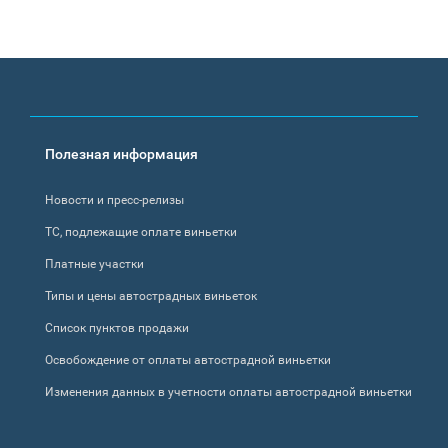
Footer
Полезная информация
menu
Новости и пресс-релизы
ТС, подлежащие оплате виньетки
Платные участки
Типы и цены автострадных виньеток
Список пунктов продажи
Освобождение от оплаты автострадной виньетки
Изменения данных в учетности оплаты автострадной виньетки