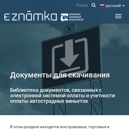
Перейти
Поиск
pусский
к
основному
Toggl
содержанию
navig
Документы для скачивания
Библиотека документов, связанных с
электронной системой оплаты и учетности
оплаты автострадных виньеток
В этом разделе находятся все правовые, торговые и