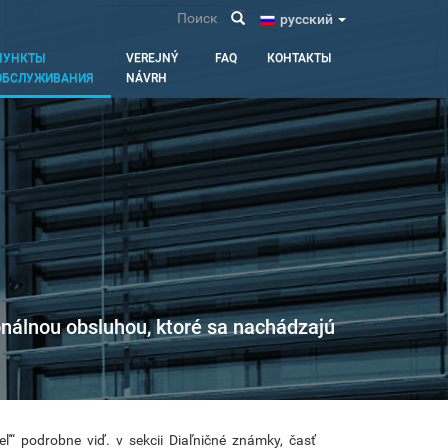
Поиск
pусский
ПУНКТЫ
VEREJNÝ
FAQ
КОНТАКТЫ
ОБСЛУЖИВАНИЯ
NÁVRH
onálnou obsluhou, ktoré sa nachádzajú
eľ“ podrobne viď. v sekcii Diaľničné známky, časť