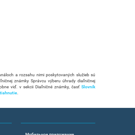
análoch a rozsahu nimi poskytovaných služieb sú
ničnej známky Správcu výberu úhrady diaľničnej
obne viď. v sekcii Diaľničné známky, časť
Slovník
tiahnutie
.
Мобильное приложение