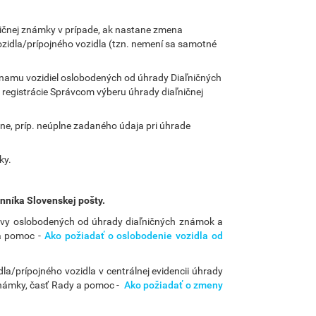
ničnej známky v prípade, ak nastane zmena
vozidla/prípojného vozidla (tzn. nemení sa samotné
zoznamu vozidiel oslobodených od úhrady Diaľničných
 registrácie Správcom výberu úhrady diaľničnej
ne, príp. neúplne zadaného údaja pri úhrade
ky.
nníka Slovenskej pošty.
pravy oslobodených od úhrady diaľničných známok a
 a pomoc -
Ako požiadať o oslobodenie vozidla od
a/prípojného vozidla v centrálnej evidencii úhrady
 známky, časť Rady a pomoc -
Ako požiadať o zmeny