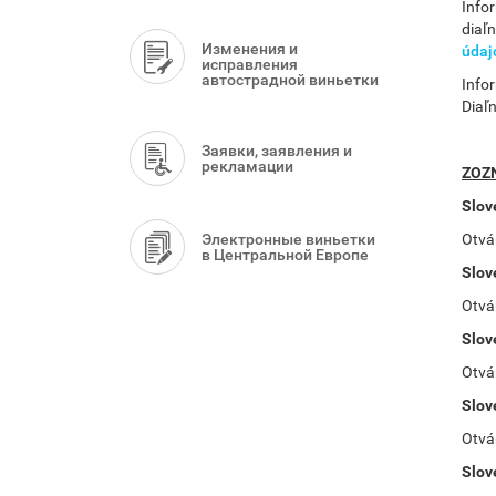
Info
diaľ
Изменения и
údaj
исправления
автострадной виньетки
Info
Diaľ
Заявки, заявления и
рекламации
ZOZN
Slov
Электронные виньетки
Otvár
в Центральной Европе
Slov
Otvár
Slov
Otvár
Slov
Otvár
Slov