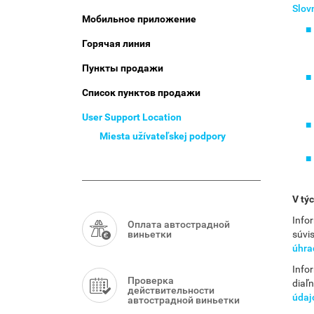
Menu
Slov
Мобильное приложение
Горячая линия
Пункты продажи
Список пунктов продажи
User Support Location
Miesta užívateľskej podpory
V tý
Smart
Menu
Info
Оплата автострадной
виньетки
súvi
úhra
Info
Проверка
diaľ
действительности
údaj
автострадной виньетки