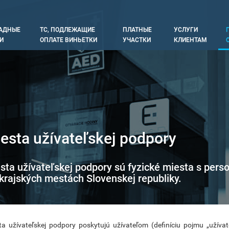
АДНЫЕ
ТС, ПОДЛЕЖАЩИЕ
ПЛАТНЫЕ
УСЛУГИ
tion
И
ОПЛАТЕ ВИНЬЕТКИ
УЧАСТКИ
КЛИЕНТАМ
esta užívateľskej podpory
sta užívateľskej podpory sú fyzické miesta s pers
 krajských mestách Slovenskej republiky.
ta užívateľskej podpory poskytujú užívateľom (definíciu pojmu „užívat