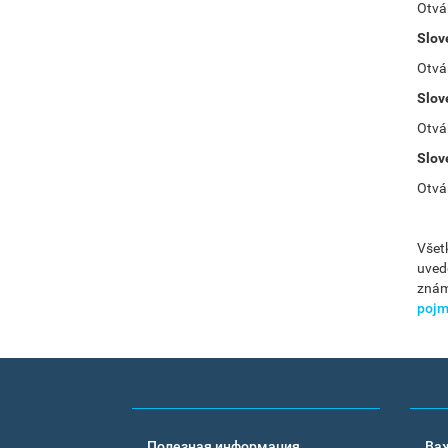
Otvár
Slov
Otvár
Slov
Otvár
Slov
Otvár
Všet
uved
znám
poj
Footer
Полезная информация
Ва