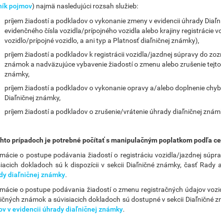
ník pojmov
) najmä nasledujúci rozsah služieb:
príjem žiadostí a podkladov o vykonanie zmeny v evidencii úhrady Diaľ
evidenčného čísla vozidla/prípojného vozidla alebo krajiny registrácie 
vozidlo/prípojné vozidlo, a ani typ a Platnosť diaľničnej známky),
príjem žiadostí a podkladov k registrácii vozidla/jazdnej súpravy do 
známok a nadväzujúce vybavenie žiadostí o zmenu alebo zrušenie tejto
známky,
príjem žiadostí a podkladov o vykonanie opravy a/alebo doplnenie chyb
Diaľničnej známky,
príjem žiadostí a podkladov o zrušenie/vrátenie úhrady diaľničnej znám
chto prípadoch je potrebné počítať s manipulačným poplatkom podľa ce
rmácie o postupe podávania žiadostí o registráciu vozidla/jazdnej sú
siacich dokladoch sú k dispozícii v sekcii Diaľničné známky, časť Rady
dy diaľničnej známky
.
rmácie o postupe podávania žiadostí o zmenu registračných údajov vozidl
ničných známok a súvisiacich dokladoch sú dostupné v sekcii Diaľničné
ov v evidencii úhrady diaľničnej známky
.