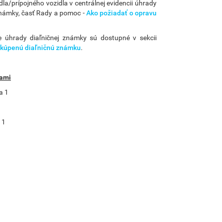
la/prípojného vozidla v centrálnej evidencii úhrady
známky, časť Rady a pomoc -
Ako požiadať o opravu
e úhrady diaľničnej známky sú dostupné v sekcii
zakúpenú diaľničnú známku
.
nami
a 1
 1