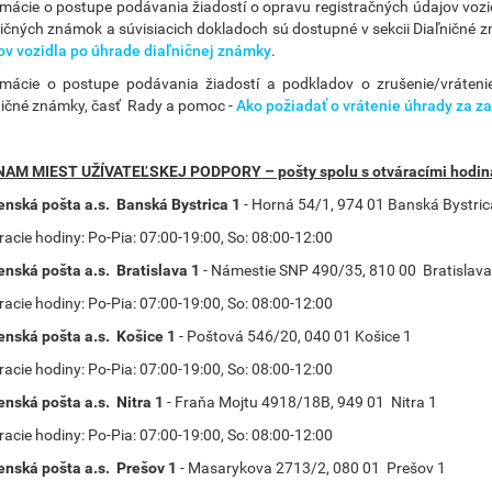
rmácie o postupe podávania žiadostí o opravu registračných údajov vozid
ničných známok a súvisiacich dokladoch sú dostupné v sekcii Diaľničné 
ov vozidla po úhrade diaľničnej známky
.
rmácie o postupe podávania žiadostí a podkladov o zrušenie/vráteni
ničné známky, časť Rady a pomoc -
Ako požiadať o vrátenie úhrady za 
AM MIEST UŽÍVATEĽSKEJ PODPORY – pošty spolu s otváracími hodi
enská pošta a.s. Banská Bystrica 1
- Horná 54/1, 974 01 Banská Bystric
acie hodiny: Po-Pia: 07:00-19:00, So: 08:00-12:00
enská pošta a.s. Bratislava 1
-
Námestie SNP 490/35, 810 00 Bratislava
acie hodiny: Po-Pia: 07:00-19:00, So: 08:00-12:00
enská pošta a.s. Košice 1
- Poštová 546/20, 040 01 Košice 1
acie hodiny: Po-Pia: 07:00-19:00, So: 08:00-12:00
enská pošta a.s. Nitra 1
- Fraňa Mojtu 4918/18B, 949 01 Nitra 1
acie hodiny: Po-Pia: 07:00-19:00, So: 08:00-12:00
enská pošta a.s. Prešov 1
- Masarykova 2713/2, 080 01 Prešov 1