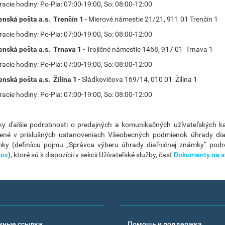
acie hodiny: Po-Pia: 07:00-19:00, So: 08:00-12:00
enská pošta a.s. Trenčín 1
- Mierové námestie 21/21, 911 01 Trenčín 1
acie hodiny: Po-Pia: 07:00-19:00, So: 08:00-12:00
enská pošta a.s. Trnava 1
- Trojičné námestie 1468, 917 01 Trnava 1
acie hodiny: Po-Pia: 07:00-19:00, So: 08:00-12:00
enská pošta a.s. Žilina 1
- Sládkovičova 169/14, 010 01 Žilina 1
acie hodiny: Po-Pia: 07:00-19:00, So: 08:00-12:00
ky ďalšie podrobnosti o predajných a komunikačných užívateľských k
ené v príslušných ustanoveniach Všeobecných podmienok úhrady diaľ
ky (definíciu pojmu „Správca výberu úhrady diaľničnej známky“ podr
mov
), ktoré sú k dispozícii v sekcii Užívateľské služby, časť
Dokumenty na s
жные ссылки
Помощь и поддержка