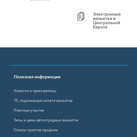
Электронные
виньетки в
Центральной
Европе
Footer
Полезная информация
menu
Новости и пресс-релизы
ТС, подлежащие оплате виньетки
Платные участки
Типы и цены автострадных виньеток
Список пунктов продажи