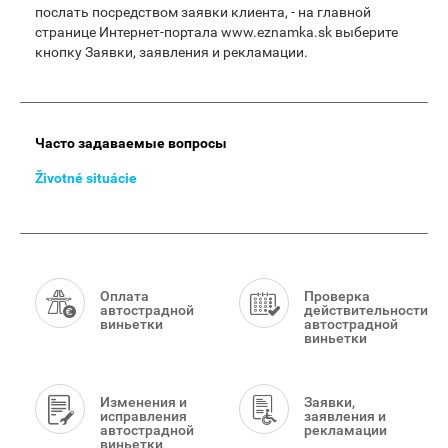
послать посредством заявки клиента, - на главной
странице Интернет-портала www.eznamka.sk выберите
кнопку Заявки, заявления и рекламации.
Main
Часто задаваемые вопросы
Menu
Životné situácie
Smart
Menu
Оплата
Проверка
автострадной
действительности
виньетки
автострадной
виньетки
Изменения и
Заявки,
исправления
заявления и
автострадной
рекламации
виньетки