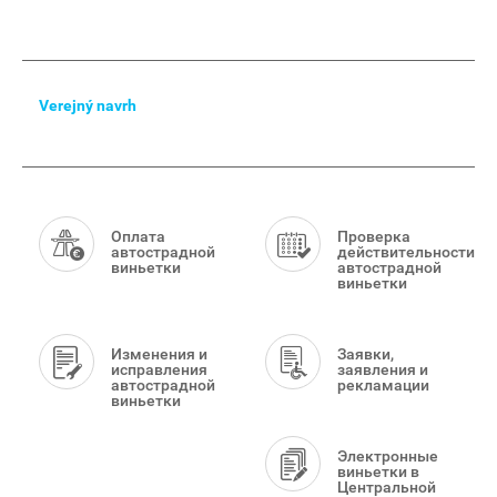
Main
Verejný navrh
Menu
Smart
Menu
Оплата
Проверка
автострадной
действительности
виньетки
автострадной
виньетки
Изменения и
Заявки,
исправления
заявления и
автострадной
рекламации
виньетки
Электронные
виньетки в
Центральной