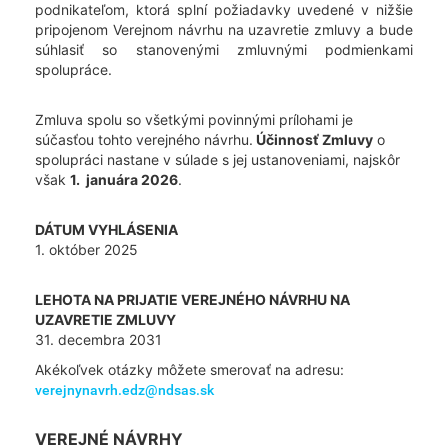
podnikateľom, ktorá splní požiadavky uvedené v nižšie
pripojenom Verejnom návrhu na uzavretie zmluvy a bude
súhlasiť so stanovenými zmluvnými podmienkami
spolupráce.
Zmluva spolu so všetkými povinnými prílohami je
súčasťou tohto verejného návrhu.
Účinnosť Zmluvy
o
spolupráci nastane v súlade s jej ustanoveniami, najskôr
však
1. januára 2026
.
DÁTUM VYHLÁSENIA
1. október 2025
LEHOTA NA PRIJATIE VEREJNÉHO NÁVRHU NA
UZAVRETIE ZMLUVY
31. decembra 2031
Akékoľvek otázky môžete smerovať na adresu:
verejnynavrh.edz@ndsas.sk
VEREJNÉ NÁVRHY