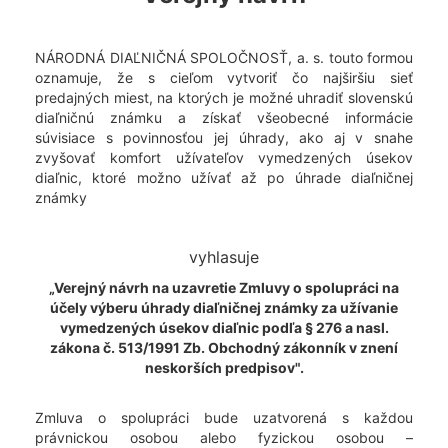
NÁRODNÁ DIAĽNIČNÁ SPOLOČNOSŤ, a. s. touto formou
oznamuje, že s cieľom vytvoriť čo najširšiu sieť
predajných miest, na ktorých je možné uhradiť slovenskú
diaľničnú známku a získať všeobecné informácie
súvisiace s povinnosťou jej úhrady, ako aj v snahe
zvyšovať komfort užívateľov vymedzených úsekov
diaľnic, ktoré možno užívať až po úhrade diaľničnej
známky
vyhlasuje
„Verejný návrh na uzavretie Zmluvy o spolupráci na
účely výberu úhrady diaľničnej známky za užívanie
vymedzených úsekov diaľnic podľa § 276 a nasl.
zákona č. 513/1991 Zb. Obchodný zákonník v znení
neskorších predpisov".
Zmluva o spolupráci bude uzatvorená s každou
právnickou osobou alebo fyzickou osobou –