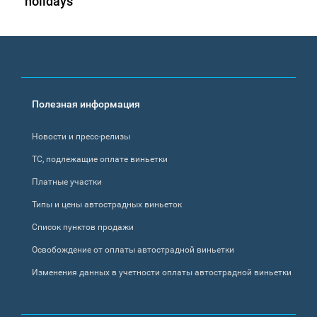
holidays
Footer
Полезная информация
menu
Новости и пресс-релизы
ТС, подлежащие оплате виньетки
Платные участки
Типы и цены автострадных виньеток
Список пунктов продажи
Освобождение от оплаты автострадной виньетки
Изменения данных в учетности оплаты автострадной виньетки