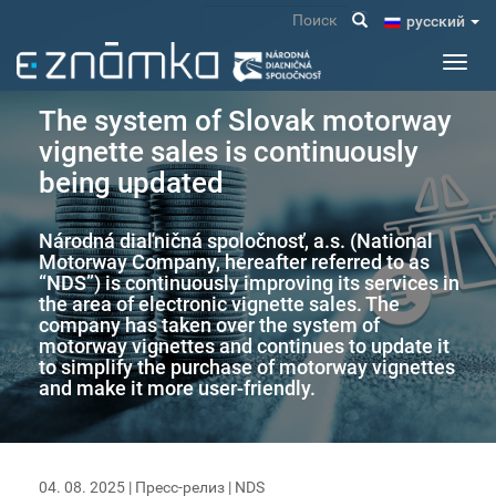
Перейти
Поиск
pусский
к
основному
Toggl
содержанию
navig
The system of Slovak motorway
vignette sales is continuously
being updated
Národná diaľničná spoločnosť, a.s. (National
Motorway Company, hereafter referred to as
“NDS”) is continuously improving its services in
the area of electronic vignette sales. The
company has taken over the system of
motorway vignettes and continues to update it
to simplify the purchase of motorway vignettes
and make it more user-friendly.
04. 08. 2025 |
Пресс-релиз
|
NDS