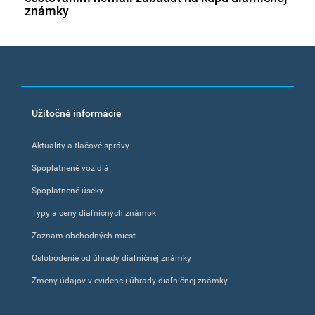
známky
Footer
Užitočné informácie
menu
Aktuality a tlačové správy
Spoplatnené vozidlá
Spoplatnené úseky
Typy a ceny diaľničných známok
Zoznam obchodných miest
Oslobodenie od úhrady diaľničnej známky
Zmeny údajov v evidencii úhrady diaľničnej známky