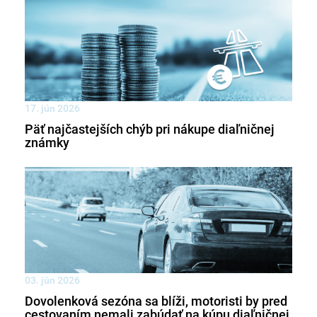
17. jún 2026
Päť najčastejších chýb pri nákupe diaľničnej
známky
03. jún 2026
Dovolenková sezóna sa blíži, motoristi by pred
cestovaním nemali zabúdať na kúpu diaľničnej