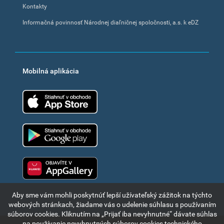
Kontakty
Informačná povinnosť Národnej diaľničnej spoločnosti, a.s. k eDZ
Mobilná aplikácia
App Store
Google Play
Huawei app gallery
Aby sme vám mohli poskytnúť lepší užívateľský zážitok na týchto
webových stránkach, žiadame vás o udelenie súhlasu s používaním
súborov cookies. Kliknutím na „Prijať iba nevyhnutné“ dávate súhlas
na používanie nevyhnutných súborov cookies technického