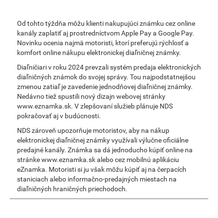
Od tohto týždňa môžu klienti nakupujúci známku cez online
kanály zaplatiť aj prostredníctvom Apple Pay a Google Pay.
Novinku ocenia najmä motoristi, ktorí preferujú rýchlosť a
komfort online nákupu elektronickej diaľničnej známky.
Diaľničiari v roku 2024 prevzali systém predaja elektronických
diaľničných známok do svojej správy. Tou najpodstatnejšou
zmenou zatiaľ je zavedenie jednodňovej diaľničnej známky.
Nedávno tiež spustili nový dizajn webovej stránky
www.eznamka.sk. V zlepšovaní služieb plánuje NDS
pokračovať aj v budúcnosti.
NDS zároveň upozorňuje motoristov, aby na nákup
elektronickej diaľničnej známky využívali výlučne oficiálne
predajné kanály. Známka sa dá jednoducho kúpiť online na
stránke www.eznamka.sk alebo cez mobilnú aplikáciu
eZnamka. Motoristi si ju však môžu kúpiť aj na čerpacích
staniciach alebo informačno-predajných miestach na
diaľničných hraničných priechodoch.
Smart