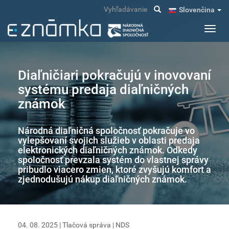
Skočiť
Vyhľadávanie
Slovenčina
na
hlavný
Toggl
obsah
navig
Diaľničiari pokračujú v inovovaní
systému predaja diaľničných
známok
Národná diaľničná spoločnosť pokračuje vo
vylepšovaní svojich služieb v oblasti predaja
elektronických diaľničných známok. Odkedy
spoločnosť prevzala systém do vlastnej správy
pribudlo viacero zmien, ktoré zvyšujú komfort a
zjednodušujú nákup diaľničných známok.
04. 08. 2025 |
Tlačová správa
|
NDS