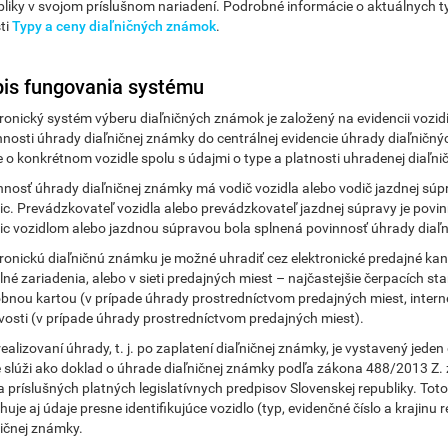
bliky v svojom príslušnom nariadení. Podrobné informácie o aktuálnych
ti
Typy a ceny diaľničných známok
.
is fungovania systému
ronický systém výberu diaľničných známok je založený na evidencii vozidie
nnosti úhrady diaľničnej známky do centrálnej evidencie úhrady diaľnič
e o konkrétnom vozidle spolu s údajmi o type a platnosti uhradenej diaľni
nnosť úhrady diaľničnej známky má vodič vozidla alebo vodič jazdnej s
nic. Prevádzkovateľ vozidla alebo prevádzkovateľ jazdnej súpravy je povi
nic vozidlom alebo jazdnou súpravou bola splnená povinnosť úhrady diaľ
ronickú diaľničnú známku je možné uhradiť cez elektronické predajné kaná
lné zariadenia, alebo v sieti predajných miest – najčastejšie čerpacích 
obnou kartou (v prípade úhrady prostredníctvom predajných miest, interne
vosti (v prípade úhrady prostredníctvom predajných miest).
ealizovaní úhrady, t. j. po zaplatení diaľničnej známky, je vystavený jede
é slúži ako doklad o úhrade diaľničnej známky podľa zákona 488/2013 Z.
a príslušných platných legislatívnych predpisov Slovenskej republiky. Tot
uje aj údaje presne identifikujúce vozidlo (typ, evidenčné číslo a krajinu r
ničnej známky.