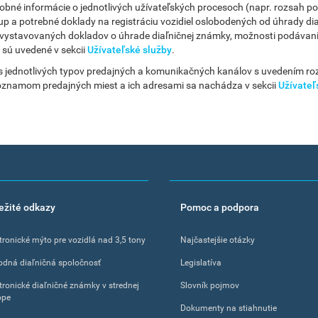
obné informácie o jednotlivých užívateľských procesoch (napr. rozsah po
up a potrebné doklady na registráciu vozidiel oslobodených od úhrady di
 vystavovaných dokladov o úhrade diaľničnej známky, možnosti podávania 
 sú uvedené v sekcii
Užívateľské služby
.
s jednotlivých typov predajných a komunikačných kanálov s uvedením ro
oznamom predajných miest a ich adresami sa nachádza v sekcii
Užívateľ
ežité odkazy
Pomoc a podpora
tronické mýto pre vozidlá nad 3,5 tony
Najčastejšie otázky
odná diaľničná spoločnosť
Legislatíva
tronické diaľničné známky v strednej
Slovník pojmov
ope
Dokumenty na stiahnutie