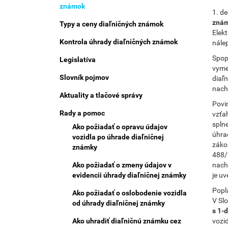
Menu
známok
1. d
zná
Typy a ceny diaľničných známok
Elek
Kontrola úhrady diaľničných známok
nále
Spop
Legislatíva
vyme
Slovník pojmov
diaľ
nach
Aktuality a tlačové správy
Povi
Rady a pomoc
vzťa
splne
Ako požiadať o opravu údajov
úhra
vozidla po úhrade diaľničnej
záko
známky
488/
Ako požiadať o zmeny údajov v
nach
evidencii úhrady diaľničnej známky
je u
Popl
Ako požiadať o oslobodenie vozidla
V Sl
od úhrady diaľničnej známky
s 1-
Ako uhradiť diaľničnú známku cez
vozi