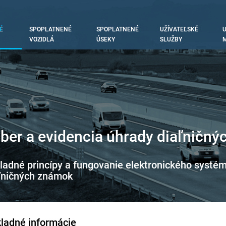
É
SPOPLATNENÉ
SPOPLATNENÉ
UŽÍVATEĽSKÉ
U
tion
VOZIDLÁ
ÚSEKY
SLUŽBY
M
ber a evidencia úhrady diaľničn
ladné princípy a fungovanie elektronického systém
ľničných známok
ladné informácie