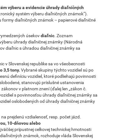
tém výberu a evidencie úhrady diaľničných
ektronický systém výberu diaľničných známok“).
 formy diaľničných známok – papierové diaľničné
z vymedzených úsekov
diaľnic
. Zoznam
 výberu úhrady diaľničnej známky (Národná
kov diaľnic s úhradou diaľničnej známky sa
c v Slovenskej republike sa vo všeobecnosti
 3,5 tony.
Vybrané skupiny týchto vozidiel sú po
nú definíciu vozidiel, ktoré podliehajú povinnosti
oslobodené, stanovujú príslušné ustanovenia
 zákonov v platnom znení (ďalej len „zákon č.
vozidiel s povinnosťou úhrady diaľničnej známky sa
vozidiel oslobodených od úhrady diaľničnej známky
na prejdenú vzdialenosť, resp. počet jázd.
vou, 10-dňovou alebo
väčšej prípustnej celkovej technickej hmotnosti
v diaľničných známok, rozhoduje vláda Slovenskej