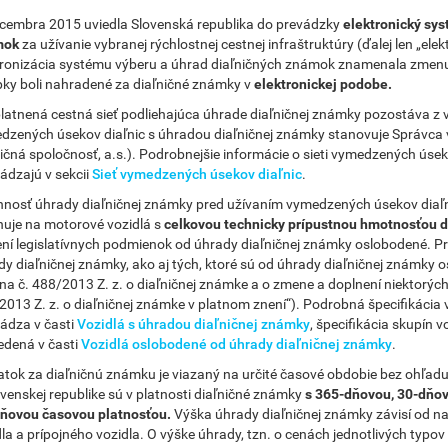
ecembra 2015 uviedla Slovenská republika do prevádzky
elektronický sys
mok
za užívanie vybranej rýchlostnej cestnej infraštruktúry (ďalej len „el
tronizácia systému výberu a úhrad diaľničných známok znamenala zmenu
pky boli nahradené za diaľničné známky v
elektronickej podobe.
latnená cestná sieť podliehajúca úhrade diaľničnej známky pozostáva 
dzených úsekov diaľnic s úhradou diaľničnej známky stanovuje Správca
ničná spoločnosť, a.s.). Podrobnejšie informácie o sieti vymedzených úse
ádzajú v sekcii
Sieť vymedzených úsekov diaľnic
.
nnosť úhrady diaľničnej známky pred užívaním vymedzených úsekov diaľni
huje na motorové vozidlá s
celkovou technicky prípustnou hmotnosťou do
ní legislatívnych podmienok od úhrady diaľničnej známky oslobodené. Pres
dy diaľničnej známky, ako aj tých, ktoré sú od úhrady diaľničnej známky 
na č. 488/2013 Z. z. o diaľničnej známke a o zmene a doplnení niektorých
2013 Z. z. o diaľničnej známke v platnom znení“). Podrobná špecifikácia 
ádza v časti
Vozidlá s úhradou diaľničnej známky
, špecifikácia skupín 
vedená v časti
Vozidlá oslobodené od úhrady diaľničnej známky
.
atok za diaľničnú známku je viazaný na určité časové obdobie bez ohľadu 
ovenskej republike sú v platnosti diaľničné známky
s 365-dňovou, 30-dňo
dňovou časovou platnosťou.
Výška úhrady diaľničnej známky závisí od naj
dla a prípojného vozidla. O výške úhrady, tzn. o cenách jednotlivých typo