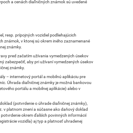
 typoch a cenách diaľničných známok sú uvedené
l, resp. prípojných vozidiel podliehajúcich
ných známok, v ktorej sú okrem iného zaznamenané
čnej známky.
úpravy pred začatím užívania vymedzených úsekov
nný zabezpečiť, aby pri užívaní vymedzených úsekov
ničnej známky.
ly – internetový portál a mobilnú aplikáciu pre
staníc. Úhrada diaľničnej známky je možná bankovou
tového portálu a mobilnej aplikácie) alebo v
n doklad (potvrdenie o úhrade diaľničnej známky),
 z. v platnom znení a súčasne ako daňový doklad
o potvrdenie okrem ďalších povinných informácií
egistrácie vozidla) aj typ a platnosť uhradenej