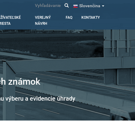
Vyhľadávanie
Slovenčina
ŽÍVATEĽSKÉ
VEREJNÝ
FAQ
KONTAKTY
IESTA
NÁVRH
ých známok
u výberu a evidencie úhrady