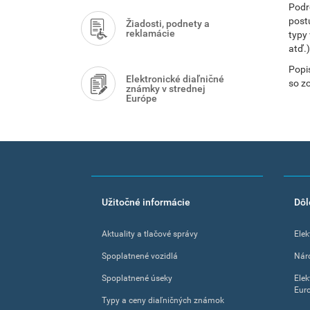
Podr
post
Žiadosti, podnety a
reklamácie
typy
atď.)
Popi
Elektronické diaľničné
so z
známky v strednej
Európe
Footer
Užitočné informácie
Dôl
menu
Aktuality a tlačové správy
Elek
Spoplatnené vozidlá
Nár
Spoplatnené úseky
Elek
Eur
Typy a ceny diaľničných známok