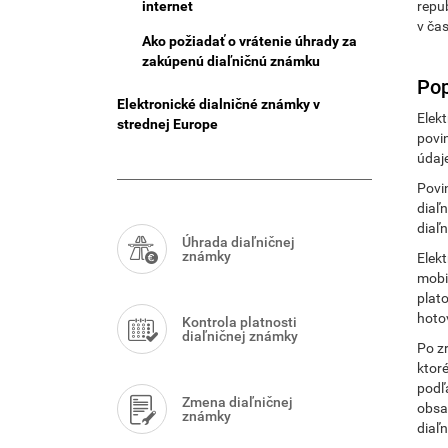
internet
repu
v čas
Ako požiadať o vrátenie úhrady za
zakúpenú diaľničnú známku
Pop
Elektronické dialničné známky v
Elekt
strednej Europe
povi
údaj
Povi
Smart
diaľ
diaľ
Menu
Úhrada diaľničnej
známky
Elekt
mobi
plat
hoto
Kontrola platnosti
diaľničnej známky
Po zr
ktor
podľ
Zmena diaľničnej
obsah
známky
diaľ