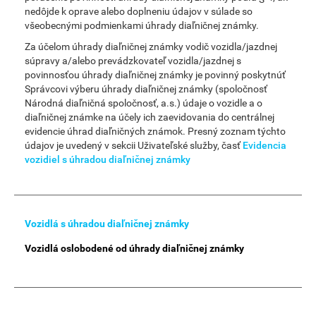
nedôjde k oprave alebo doplneniu údajov v súlade so
všeobecnými podmienkami úhrady diaľničnej známky.
Za účelom úhrady diaľničnej známky vodič vozidla/jazdnej
súpravy a/alebo prevádzkovateľ vozidla/jazdnej s
povinnosťou úhrady diaľničnej známky je povinný poskytnúť
Správcovi výberu úhrady diaľničnej známky (spoločnosť
Národná diaľničná spoločnosť, a.s.) údaje o vozidle a o
diaľničnej známke na účely ich zaevidovania do centrálnej
evidencie úhrad diaľničných známok. Presný zoznam týchto
údajov je uvedený v sekcii Uživateľské služby, časť
Evidencia
vozidiel s úhradou diaľničnej známky
Main
Vozidlá s úhradou diaľničnej známky
Menu
Vozidlá oslobodené od úhrady diaľničnej známky
Smart