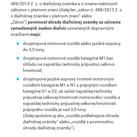
488/2013 Z. z. o diaľničnej známke a o zmene niektorých
zákonov v platnom znení (ďalej len „zákon č. 488/2013 Z. z.
o diaľničnej známke v platnom znení“ alebo
„Zákon“)
povinnosť úhrady diaľničnej známky za užívanie
vymedzených úsekov diaľnic
označených dopravnými
značkami
majú:
dvojstopové motorové vozidlá alebo jazdné súpravy
do 3,5 tony,
dvojstopové motorové vozidlá kategórie M1 bez
ohľadu na najväčšiu technicky prípustnú celkovú
hmotnosť
,
dvojstopové jazdné súpravy tvorené motorovým
vozidlom kategórie M1 a N1 a prípojným vozidlom
kategórie O1 a O2, ak súčet najväčšej technicky
prípustnej celkovej hmotnosti motorového vozidla a
najväčšej technicky prípustnej celkovej hmotnosti
prípojného vozidla je nad 3,5 tony
(ďalej spoločne aj ako „vozidlá podliehajúce úhrade
diaľničnej známky“ alebo „vozidlá s povinnosťou
úhrady diaľničnej známky“).