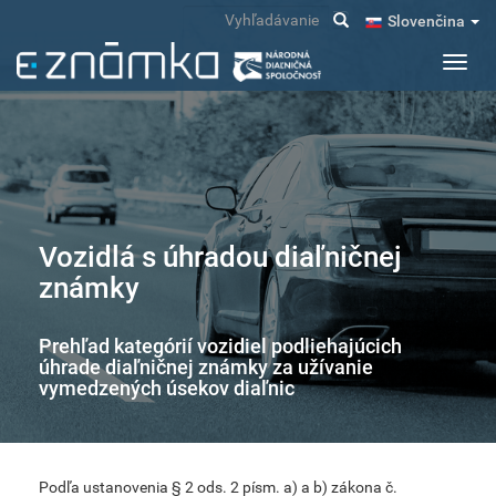
Skočiť
Vyhľadávanie
Slovenčina
na
hlavný
Toggl
obsah
navig
Vozidlá s úhradou diaľničnej
známky
Prehľad kategórií vozidiel podliehajúcich
úhrade diaľničnej známky za užívanie
vymedzených úsekov diaľnic
Podľa ustanovenia § 2 ods. 2 písm. a) a b) zákona č.