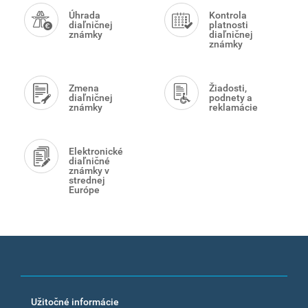
Menu
Úhrada
Kontrola
diaľničnej
platnosti
známky
diaľničnej
známky
Zmena
Žiadosti,
diaľničnej
podnety a
známky
reklamácie
Elektronické
diaľničné
známky v
strednej
Európe
Footer
Užitočné informácie