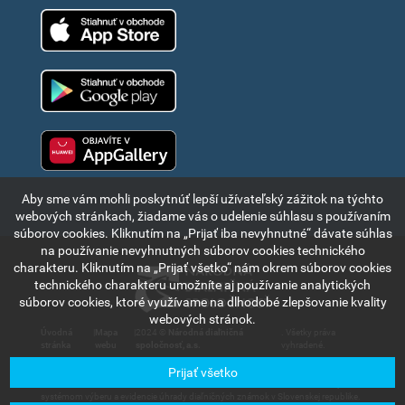
App Store
Google Play
Huawei app gallery
Aby sme vám mohli poskytnúť lepší užívateľský zážitok na týchto
webových stránkach, žiadame vás o udelenie súhlasu s používaním
súborov cookies. Kliknutím na „Prijať iba nevyhnutné“ dávate súhlas
na používanie nevyhnutných súborov cookies technického
charakteru. Kliknutím na „Prijať všetko“ nám okrem súborov cookies
technického charakteru umožníte aj používanie analytických
súborov cookies, ktoré využívame na dlhodobé zlepšovanie kvality
webových stránok.
Úvodná
|
Mapa
|
2024 ©
Národná diaľničná
. Všetky práva
stránka
webu
spoločnosť, a.s.
vyhradené.
Prijať všetko
Informácie a údaje uvedené v tejto časti internetového portálu sú výlučne
informatívneho charakteru a slúžia na stručné oboznámenie sa s elektronickým
systémom výberu a evidencie úhrady diaľničných známok v Slovenskej republike.