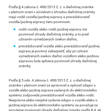
Podľa § 4 zákona č. 488/2013 Z. z. o diaľničnej známke
v platnom znení v súvislosti s úhradou diaľničnej známky
majú vodič vozidla/jazdnej súpravy a prevádzkovateľ
vozidla/jazdnej súpravy tieto povinnosti:
vodič vozidla alebo vodič jazdnej súpravy má
povinnosť úhrady diaľničnej známky, a to pred
užívaním vymedzených úsekov diaľnic,
prevádzkovateľ vozidla alebo prevádzkovateľ jazdnej
súpravy je povinný zabezpečiť, aby pri užívaní
vymedzených úsekov diaľnic vozidlom alebo jazdnou
súpravou bola splnená povinnosť úhrady diaľničnej
známky.
Podľa § 5 ods. 4 zákona č. 488/2013 Z. z. o diaľničnej
známke v platnom znení za správnosť a úplnosť údajov o
vozidle alebo jazdnej súprave zadaných do elektronického
systému zodpovedá prevádzkovateľ vozidla alebo vodič.
Nesprávne alebo neúplné zadanie údajov o vozidle alebo o
jazdnej súprave do elektronického systému sa považuje za
porušenie povinnosti úhrady diaľničnej známky podľa § 4, ak