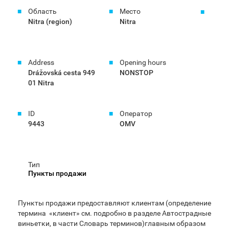
Область
Место
Nitra (region)
Nitra
Address
Opening hours
Drážovská cesta 949
NONSTOP
01 Nitra
ID
Оператор
9443
OMV
Тип
Пункты продажи
Пункты продажи предоставляют клиентам (определение
термина «клиент» см. подробно в разделе Автострадные
виньетки, в части Словарь терминов)главным образом