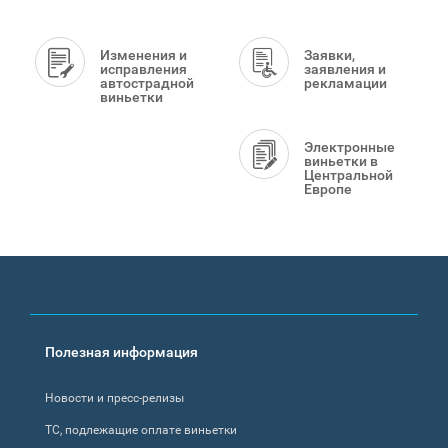
Изменения и
Заявки,
исправления
заявления и
автострадной
рекламации
виньетки
Электронные
виньетки в
Центральной
Европе
Footer
Полезная информация
menu
Новости и пресс-релизы
ТС, подлежащие оплате виньетки