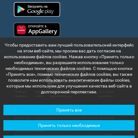
Google Play
Huawei app gallery
Чтобы предоставить вам лучший пользовательский интерфейс
на этом веб-сайте, мы просим вас дать согласие на
использование файлов cookies. Нажав кнопку «Принять только
необходимые», вы разрешаете использование только
необходимых технических файлов cookies. С помощью кнопки
«Принять все», помимо технических файлов cookies, вы также
позволите нам использовать аналитические файлы cookies,
которые мы используем для улучшения качества веб-сайта в
долгосрочной перспективе.
Главная
|
Карта
|
2024 ©
Národná diaľničná
. Все права
страница
сайта
spoločnosť, a.s.
защищены.
Информация и данные, содержащиеся в этой части интернет-портала,
Принять все
имеют исключительно информационный характер и предназначены для
краткого ознакомления с электронной системой оплаты и учетности
оплаты автострадных виньеток в Словацкой Республике. Компания
Národná diaľničná spoločnosť, a.s. не несет ответственности за любой ущерб,
Принять только необходимые
который может быть причинен пользователям или третьим лицам в связи
с их использованием.
Информация об обработке персональных данных доступна в Общих