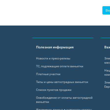
Ве
Footer
Полезная информация
Ва
menu
Новости и пресс-релизы
Эле
мас
ТС, подлежащие оплате виньетки
Нац
Платные участки
ком
Типы и цены автострадных виньеток
Эле
Евр
Список пунктов продажи
Освобождение от оплаты автострадной
виньетки
Изменения данных в учетности оплаты