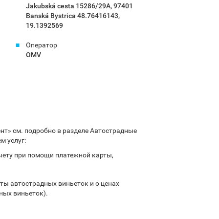
Jakubská cesta 15286/29A, 97401
Banská Bystrica 48.76416143,
19.1392569
Оператор
OMV
т» см. подробно в разделе Автострадные
м услуг:
чету при помощи платежной карты,
ты автострадных виньеток и о ценaх
ных виньеток).