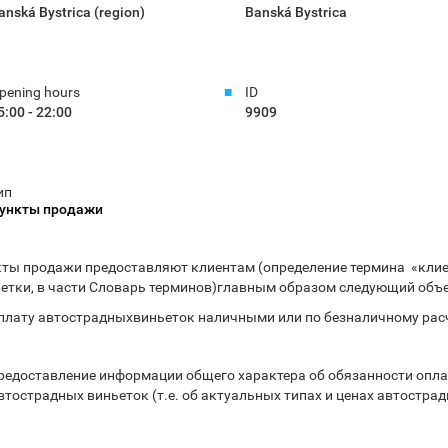
anská Bystrica (region)
Banská Bystrica
pening hours
ID
5:00 - 22:00
9909
ип
ункты продажи
ты продажи предоставляют клиентам (определение термина «клиен
етки, в части Словарь терминов)главным образом следующий объе
плату автострадныхвиньеток наличными или по безналичному рас
редоставление информации общего характера об обязанности опла
втострадных виньеток (т.е. об актуальных типах и ценах автострад