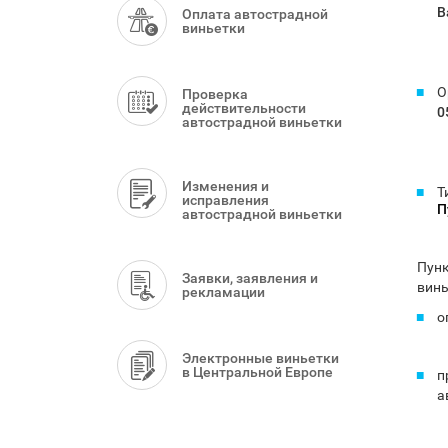
Menu
B
Оплата автострадной
виньетки
O
Проверка
действительности
0
автострадной виньетки
Изменения и
Т
исправления
П
автострадной виньетки
Пунк
Заявки, заявления и
винь
рекламации
о
Электронные виньетки
в Центральной Европе
п
а