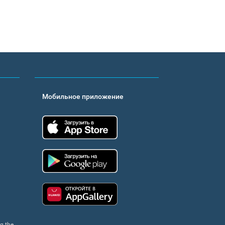
Мобильное приложение
App Store
Google Play
Huawei app gallery
ng the