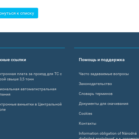
рнуться к списку
жные ссылки
Помощь и поддержка
ктронная плата за проезд для ТС с
Часто задаваемые вопросы
сой свыше 3,5 тонн
Законодательство
иональная автомагистральная
Словарь терминов
пания
Документы для скачивания
ктронные виньетки в Центральной
опе
Cookies
Контакты
Information obligation of Národná
diaľničná spoločnosť, a.s. concerni