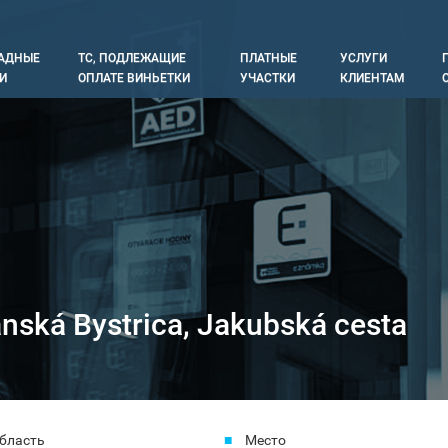
АДНЫЕ
ТС, ПОДЛЕЖАЩИЕ
ПЛАТНЫЕ
УСЛУГИ
tion
И
ОПЛАТЕ ВИНЬЕТКИ
УЧАСТКИ
КЛИЕНТАМ
nská Bystrica, Jakubská cesta
бласть
Место