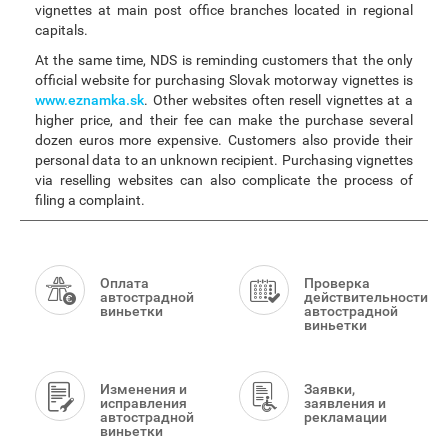
vignettes at main post office branches located in regional
capitals.
At the same time, NDS is reminding customers that the only
official website for purchasing Slovak motorway vignettes is
www.eznamka.sk
. Other websites often resell vignettes at a
higher price, and their fee can make the purchase several
dozen euros more expensive. Customers also provide their
personal data to an unknown recipient. Purchasing vignettes
via reselling websites can also complicate the process of
filing a complaint.
Smart
Menu
Оплата
Проверка
автострадной
действительности
виньетки
автострадной
виньетки
Изменения и
Заявки,
исправления
заявления и
автострадной
рекламации
виньетки