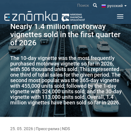
Перейти
Поиск
pусский
к
основному
Toggl
содержанию
navig
Nearly 1.4 million motorway
vignettes sold in the first quarter
of 2026
The 10-day vignette was the most frequently
purchased motorway vignette so far in 2026,
with 506 thousand units sold. This represented
one third of total sales for the given period. The
second most popular was the 365-day vignette
with 455,000 units sold; followed by the 1-day
vignette with 324,000 units sold; and the 30-day
vignette with 113,000 units sold. Overall, 1.4
million vignettes have been sold so far in 2026.
25. 05. 2026 |
Пресс-релиз
|
NDS