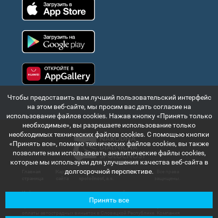
App Store
Google Play
Huawei app gallery
Чтобы предоставить вам лучший пользовательский интерфейс
на этом веб-сайте, мы просим вас дать согласие на
использование файлов cookies. Нажав кнопку «Принять только
необходимые», вы разрешаете использование только
необходимых технических файлов cookies. С помощью кнопки
«Принять все», помимо технических файлов cookies, вы также
позволите нам использовать аналитические файлы cookies,
которые мы используем для улучшения качества веб-сайта в
долгосрочной перспективе.
Главная
|
Карта
|
2024 ©
Národná diaľničná
. Все права
страница
сайта
spoločnosť, a.s.
защищены.
Информация и данные, содержащиеся в этой части интернет-портала,
Принять все
имеют исключительно информационный характер и предназначены для
краткого ознакомления с электронной системой оплаты и учетности
оплаты автострадных виньеток в Словацкой Республике. Компания