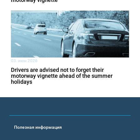
03. июн 2026
Drivers are advised not to forget their
motorway vignette ahead of the summer
holidays
Footer
Полезная информация
menu