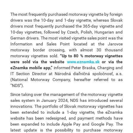
The most frequently purchased motorway vignette by foreign
drivers was the 10-day and 1-day vignette, whereas Slovak
drivers most frequently purchased the 365-day vignette and
10-day vignettes, followed by Czech, Polish, Hungarian and
German drivers. The most visited vignette sales point was the
Information and Sales Point located at the Jarovce
motorway border crossing, with almost 30 thousand
motorway vignettes sold.
“Up to 80 % motorway vignettes
were sold via the website
www.eznamka.sk
or via the
eZnamka mobile app,”
informed Peter Braska, Charging and
IT Section Director at Národná diaľničná spoločnosť, a.s.
(National Motorway Company, hereafter referred to as
“NDS”).
Since taking over the management of the motorway vignette
sales system in January 2024, NDS has introduced several
innovations. The portfolio of Slovak motorway vignettes has
been extended to include a 1-day vignette, the eZnamka
website has been redesigned, and payment methods have
been expanded to include Apple Pay and Google Pay. The
latest update is the possibility to purchase motorway