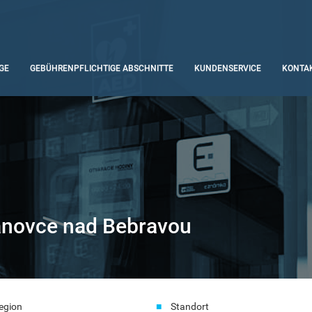
GE
GEBÜHRENPFLICHTIGE ABSCHNITTE
KUNDENSERVICE
KONTA
novce nad Bebravou
egion
Standort