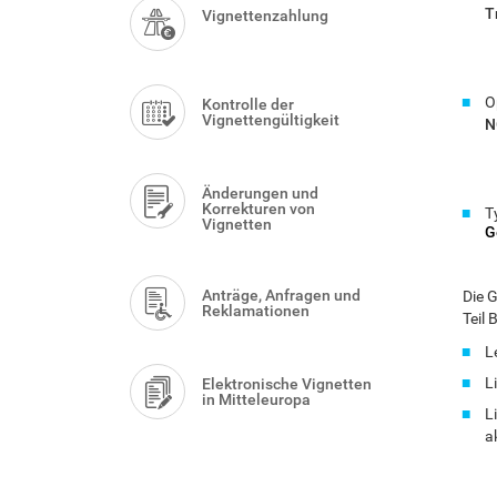
Menu
T
Vignettenzahlung
O
Kontrolle der
Vignettengültigkeit
N
Änderungen und
Korrekturen von
T
Vignetten
G
Anträge, Anfragen und
Die G
Reklamationen
Teil
L
L
Elektronische Vignetten
in Mitteleuropa
L
a