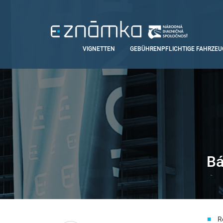
Direkt
zum
Inhalt
Main
VIGNETTEN
GEBÜHRENPFLICHTIGE FAHRZEU
navigation
Bá
Smart
R