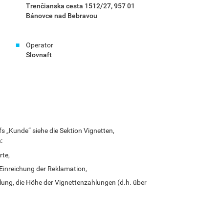
Trenčianska cesta 1512/27, 957 01
Bánovce nad Bebravou
Operator
Slovnaft
fs „Kunde“ siehe die Sektion Vignetten,
:
rte,
Einreichung der Reklamation,
lung, die Höhe der Vignettenzahlungen (d.h. über