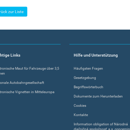
rück zur Liste
htige Links
Hilfe und Unterstützung
tronische Maut für Fahrzeuge über 3,5
Häufigsten Fragen
nen
Gesetzgebung
onale Autobahngesellschaft
Begriffswörterbuch
tronische Vignetten in Mitteleuropa
Dokumente zum Herunterladen
Cookies
Kontakte
Information obligation of Národná
diaľničná spoločnosť, a.s. concerni