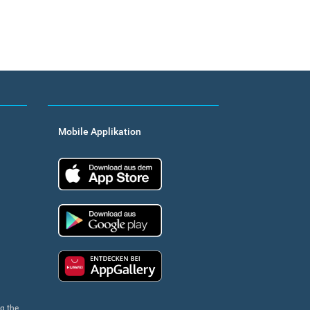
Mobile Applikation
App Store
Google Play
Huawei app gallery
ng the