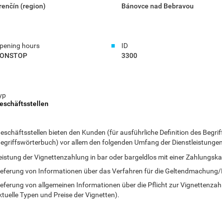
renčín (region)
Bánovce nad Bebravou
pening hours
ID
ONSTOP
3300
yp
eschäftsstellen
eschäftsstellen bieten den Kunden (für ausführliche Definition des Begrif
 Begriffswörterbuch) vor allem den folgenden Umfang der Dienstleistungen
eistung der Vignettenzahlung in bar oder bargeldlos mit einer Zahlungska
ieferung von Informationen über das Verfahren für die Geltendmachung/
ieferung von allgemeinen Informationen über die Pflicht zur Vignettenzah
ktuelle Typen und Preise der Vignetten).