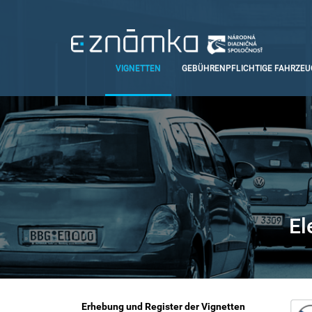
Direkt
zum
Inhalt
Main
VIGNETTEN
GEBÜHRENPFLICHTIGE FAHRZEU
navigation
El
Main
Erhebung und Register der Vignetten