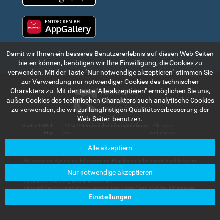
Huawei app gallery
Damit wir Ihnen ein besseres Benutzererlebnis auf diesen Web-Seiten
bieten können, benötigen wir Ihre Einwilligung, die Cookies zu
verwenden. Mit der Taste "Nur notwendige akzeptieren" stimmen Sie
zur Verwendung nur notwendiger Cookies des technischen
Charakters zu. Mit der taste "Alle akzeptieren" ermöglichen Sie uns,
außer Cookies des technischen Charakters auch analytische Cookies
zu verwenden, die wir zur langfristigen Qualitätsverbesserung der
Web-Seiten benutzen.
Startseite
|
Web
|
2024 ©
Národná diaľničná spoločnosť,
. Alle rechte
Map
a.s.
vorbehalten.
Alle akzeptiern
Die in diesem Teil des Internetportals angeführte Informationen und Angaben
haben rein indikativen Charakter und dienen zum kurzen Bekanntmachen mit dem
elektronischen System der Erhebung und Registrierung der Vignettenzahlungen in
der Slowakischen Republik. Die Gesellschaft Národná diaľničná spoločnosť, a.s.
Nur notwendige akzeptieren
trägt keine Haftung für Schäden, die den Nutzern oder Dritten im Zusammenhang
mit deren Anwendung entstehen können.
Informationen zur Verarbeitung personenbezogener Daten sind den Allgemeinen
Geschäftsbedingungen zu entnehmen, die in der Sektion
Kundenservice –
Einstellungen
Dokumente zum Herunterladen
verfügbar sind.