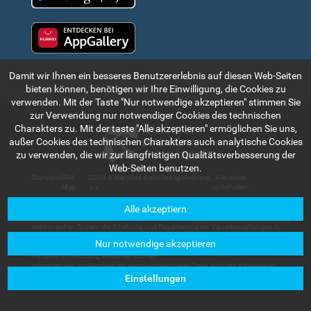
Huawei app gallery
Damit wir Ihnen ein besseres Benutzererlebnis auf diesen Web-Seiten
bieten können, benötigen wir Ihre Einwilligung, die Cookies zu
verwenden. Mit der Taste "Nur notwendige akzeptieren" stimmen Sie
zur Verwendung nur notwendiger Cookies des technischen
Charakters zu. Mit der taste "Alle akzeptieren" ermöglichen Sie uns,
außer Cookies des technischen Charakters auch analytische Cookies
zu verwenden, die wir zur langfristigen Qualitätsverbesserung der
Web-Seiten benutzen.
Startseite
|
Web
|
2024 ©
Národná diaľničná spoločnosť,
. Alle rechte
Map
a.s.
vorbehalten.
Alle akzeptiern
Die in diesem Teil des Internetportals angeführte Informationen und Angaben
haben rein indikativen Charakter und dienen zum kurzen Bekanntmachen mit dem
elektronischen System der Erhebung und Registrierung der Vignettenzahlungen in
der Slowakischen Republik. Die Gesellschaft Národná diaľničná spoločnosť, a.s.
Nur notwendige akzeptieren
trägt keine Haftung für Schäden, die den Nutzern oder Dritten im Zusammenhang
mit deren Anwendung entstehen können.
Informationen zur Verarbeitung personenbezogener Daten sind den Allgemeinen
Geschäftsbedingungen zu entnehmen, die in der Sektion
Kundenservice –
Einstellungen
Dokumente zum Herunterladen
verfügbar sind.