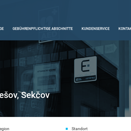
GE
GEBÜHRENPFLICHTIGE ABSCHNITTE
KUNDENSERVICE
KONTA
ešov, Sekčov
egion
Standort