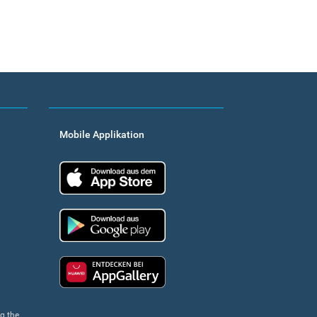
Mobile Applikation
App Store
Google Play
Huawei app gallery
ng the