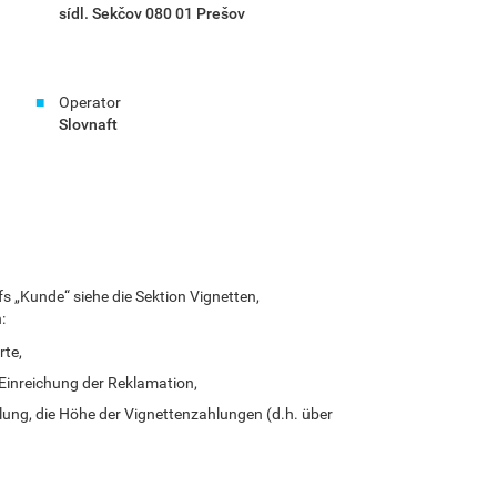
sídl. Sekčov 080 01 Prešov
Operator
Slovnaft
fs „Kunde“ siehe die Sektion Vignetten,
:
rte,
Einreichung der Reklamation,
lung, die Höhe der Vignettenzahlungen (d.h. über