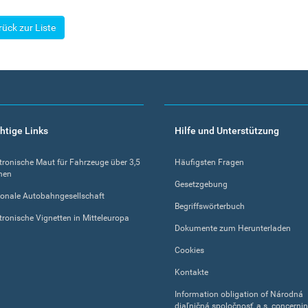
rück zur Liste
htige Links
Hilfe und Unterstützung
tronische Maut für Fahrzeuge über 3,5
Häufigsten Fragen
nen
Gesetzgebung
onale Autobahngesellschaft
Begriffswörterbuch
tronische Vignetten in Mitteleuropa
Dokumente zum Herunterladen
Cookies
Kontakte
Information obligation of Národná
diaľničná spoločnosť, a.s. concerni