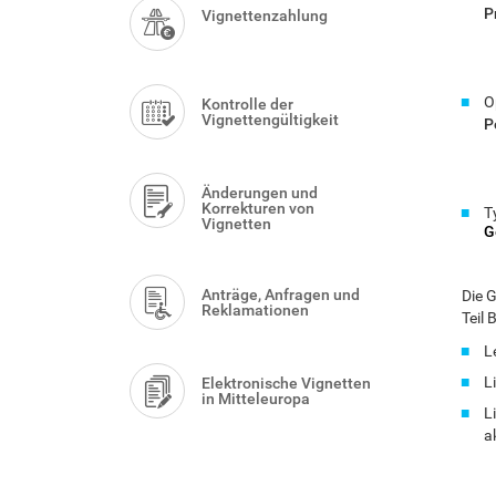
Menu
P
Vignettenzahlung
O
Kontrolle der
Vignettengültigkeit
P
Änderungen und
Korrekturen von
T
Vignetten
G
Anträge, Anfragen und
Die G
Reklamationen
Teil
L
L
Elektronische Vignetten
in Mitteleuropa
L
a