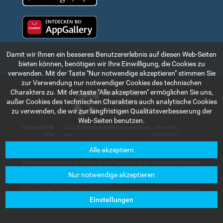
Huawei app gallery
Damit wir Ihnen ein besseres Benutzererlebnis auf diesen Web-Seiten
bieten können, benötigen wir Ihre Einwilligung, die Cookies zu
verwenden. Mit der Taste "Nur notwendige akzeptieren" stimmen Sie
zur Verwendung nur notwendiger Cookies des technischen
Charakters zu. Mit der taste "Alle akzeptieren" ermöglichen Sie uns,
außer Cookies des technischen Charakters auch analytische Cookies
zu verwenden, die wir zur langfristigen Qualitätsverbesserung der
Web-Seiten benutzen.
Startseite
|
Web
|
2024 ©
Národná diaľničná spoločnosť,
. Alle rechte
Map
a.s.
vorbehalten.
Alle akzeptiern
Die in diesem Teil des Internetportals angeführte Informationen und Angaben
haben rein indikativen Charakter und dienen zum kurzen Bekanntmachen mit dem
elektronischen System der Erhebung und Registrierung der Vignettenzahlungen in
der Slowakischen Republik. Die Gesellschaft Národná diaľničná spoločnosť, a.s.
Nur notwendige akzeptieren
trägt keine Haftung für Schäden, die den Nutzern oder Dritten im Zusammenhang
mit deren Anwendung entstehen können.
Informationen zur Verarbeitung personenbezogener Daten sind den Allgemeinen
Geschäftsbedingungen zu entnehmen, die in der Sektion
Kundenservice –
Einstellungen
Dokumente zum Herunterladen
verfügbar sind.