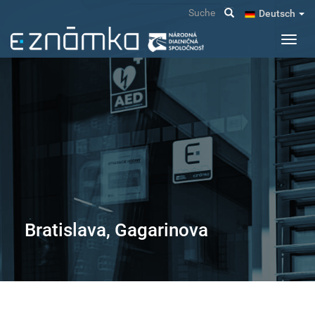
Direkt
Suche
Deutsch
zum
Inhalt
Navig
aktivi
Bratislava, Gagarinova