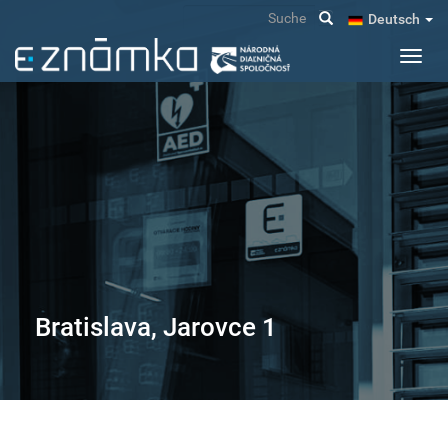
Direkt
Suche
Deutsch
zum
Inhalt
Navig
aktivi
Bratislava, Jarovce 1