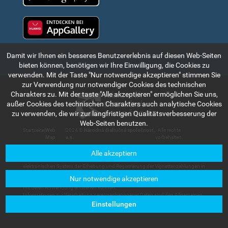
Huawei app gallery
Damit wir Ihnen ein besseres Benutzererlebnis auf diesen Web-Seiten
bieten können, benötigen wir Ihre Einwilligung, die Cookies zu
verwenden. Mit der Taste "Nur notwendige akzeptieren" stimmen Sie
zur Verwendung nur notwendiger Cookies des technischen
Charakters zu. Mit der taste "Alle akzeptieren" ermöglichen Sie uns,
außer Cookies des technischen Charakters auch analytische Cookies
zu verwenden, die wir zur langfristigen Qualitätsverbesserung der
Web-Seiten benutzen.
Startseite
|
Web
|
2024 ©
Národná diaľničná spoločnosť,
. Alle rechte
Map
a.s.
vorbehalten.
Alle akzeptiern
Die in diesem Teil des Internetportals angeführte Informationen und Angaben
haben rein indikativen Charakter und dienen zum kurzen Bekanntmachen mit dem
elektronischen System der Erhebung und Registrierung der Vignettenzahlungen in
der Slowakischen Republik. Die Gesellschaft Národná diaľničná spoločnosť, a.s.
Nur notwendige akzeptieren
trägt keine Haftung für Schäden, die den Nutzern oder Dritten im Zusammenhang
mit deren Anwendung entstehen können.
Informationen zur Verarbeitung personenbezogener Daten sind den Allgemeinen
Geschäftsbedingungen zu entnehmen, die in der Sektion
Kundenservice –
Einstellungen
Dokumente zum Herunterladen
verfügbar sind.