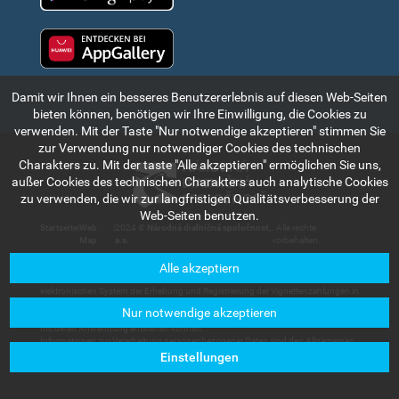
Huawei app gallery
Damit wir Ihnen ein besseres Benutzererlebnis auf diesen Web-Seiten
bieten können, benötigen wir Ihre Einwilligung, die Cookies zu
verwenden. Mit der Taste "Nur notwendige akzeptieren" stimmen Sie
zur Verwendung nur notwendiger Cookies des technischen
Charakters zu. Mit der taste "Alle akzeptieren" ermöglichen Sie uns,
außer Cookies des technischen Charakters auch analytische Cookies
zu verwenden, die wir zur langfristigen Qualitätsverbesserung der
Web-Seiten benutzen.
Startseite
|
Web
|
2024 ©
Národná diaľničná spoločnosť,
. Alle rechte
Map
a.s.
vorbehalten.
Alle akzeptiern
Die in diesem Teil des Internetportals angeführte Informationen und Angaben
haben rein indikativen Charakter und dienen zum kurzen Bekanntmachen mit dem
elektronischen System der Erhebung und Registrierung der Vignettenzahlungen in
der Slowakischen Republik. Die Gesellschaft Národná diaľničná spoločnosť, a.s.
Nur notwendige akzeptieren
trägt keine Haftung für Schäden, die den Nutzern oder Dritten im Zusammenhang
mit deren Anwendung entstehen können.
Informationen zur Verarbeitung personenbezogener Daten sind den Allgemeinen
Geschäftsbedingungen zu entnehmen, die in der Sektion
Kundenservice –
Einstellungen
Dokumente zum Herunterladen
verfügbar sind.