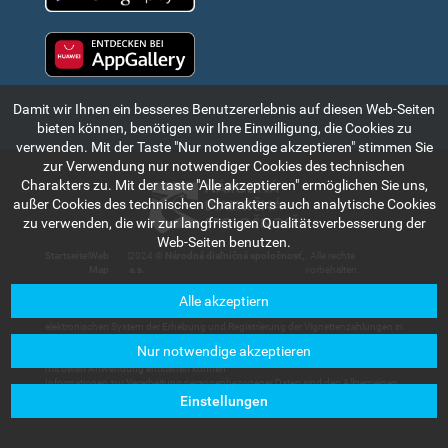
Huawei app gallery
Damit wir Ihnen ein besseres Benutzererlebnis auf diesen Web-Seiten
bieten können, benötigen wir Ihre Einwilligung, die Cookies zu
verwenden. Mit der Taste "Nur notwendige akzeptieren" stimmen Sie
zur Verwendung nur notwendiger Cookies des technischen
Charakters zu. Mit der taste "Alle akzeptieren" ermöglichen Sie uns,
außer Cookies des technischen Charakters auch analytische Cookies
zu verwenden, die wir zur langfristigen Qualitätsverbesserung der
Web-Seiten benutzen.
Startseite
|
Web
|
2024 ©
Národná diaľničná spoločnosť,
. Alle rechte
Map
a.s.
vorbehalten.
Alle akzeptiern
Die in diesem Teil des Internetportals angeführte Informationen und Angaben
haben rein indikativen Charakter und dienen zum kurzen Bekanntmachen mit dem
elektronischen System der Erhebung und Registrierung der Vignettenzahlungen in
der Slowakischen Republik. Die Gesellschaft Národná diaľničná spoločnosť, a.s.
Nur notwendige akzeptieren
trägt keine Haftung für Schäden, die den Nutzern oder Dritten im Zusammenhang
mit deren Anwendung entstehen können.
Informationen zur Verarbeitung personenbezogener Daten sind den Allgemeinen
Geschäftsbedingungen zu entnehmen, die in der Sektion
Kundenservice –
Einstellungen
Dokumente zum Herunterladen
verfügbar sind.