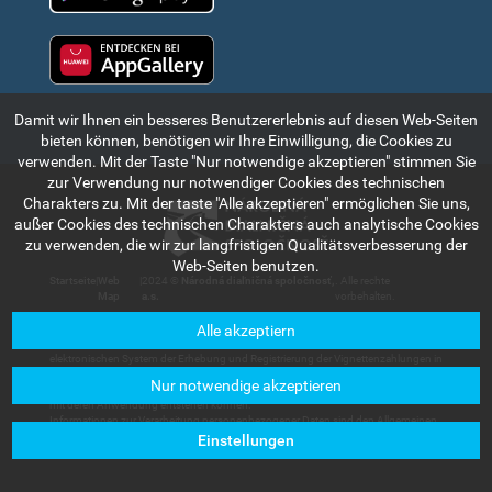
Huawei app gallery
Damit wir Ihnen ein besseres Benutzererlebnis auf diesen Web-Seiten
bieten können, benötigen wir Ihre Einwilligung, die Cookies zu
verwenden. Mit der Taste "Nur notwendige akzeptieren" stimmen Sie
zur Verwendung nur notwendiger Cookies des technischen
Charakters zu. Mit der taste "Alle akzeptieren" ermöglichen Sie uns,
außer Cookies des technischen Charakters auch analytische Cookies
zu verwenden, die wir zur langfristigen Qualitätsverbesserung der
Web-Seiten benutzen.
Startseite
|
Web
|
2024 ©
Národná diaľničná spoločnosť,
. Alle rechte
Map
a.s.
vorbehalten.
Alle akzeptiern
Die in diesem Teil des Internetportals angeführte Informationen und Angaben
haben rein indikativen Charakter und dienen zum kurzen Bekanntmachen mit dem
elektronischen System der Erhebung und Registrierung der Vignettenzahlungen in
der Slowakischen Republik. Die Gesellschaft Národná diaľničná spoločnosť, a.s.
Nur notwendige akzeptieren
trägt keine Haftung für Schäden, die den Nutzern oder Dritten im Zusammenhang
mit deren Anwendung entstehen können.
Informationen zur Verarbeitung personenbezogener Daten sind den Allgemeinen
Geschäftsbedingungen zu entnehmen, die in der Sektion
Kundenservice –
Einstellungen
Dokumente zum Herunterladen
verfügbar sind.