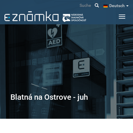
Direkt
Suche
Deutsch
zum
Inhalt
Navig
aktivi
Blatná na Ostrove - juh