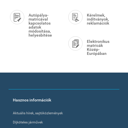
Autópálya-
Kérelmek,
matricával
indítványok,
kapcsolatos
reklamációk
adatok
módosítása,
helyesbítése
Elektronikus
matricák
Közép-
Európában
Footer
Hasznos információk
menu
Aktuális hírek, sajtóközlemények
Díjköteles járművek