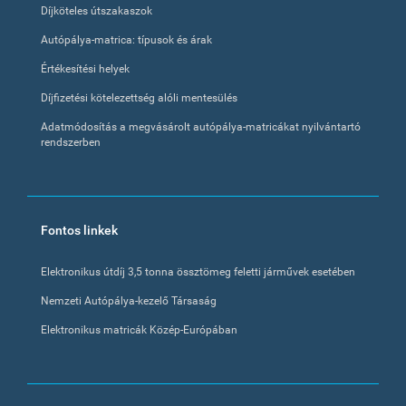
Díjköteles útszakaszok
Autópálya-matrica: típusok és árak
Értékesítési helyek
Díjfizetési kötelezettség alóli mentesülés
Adatmódosítás a megvásárolt autópálya-matricákat nyilvántartó
rendszerben
Fontos linkek
Elektronikus útdíj 3,5 tonna össztömeg feletti járművek esetében
Nemzeti Autópálya-kezelő Társaság
Elektronikus matricák Közép-Európában