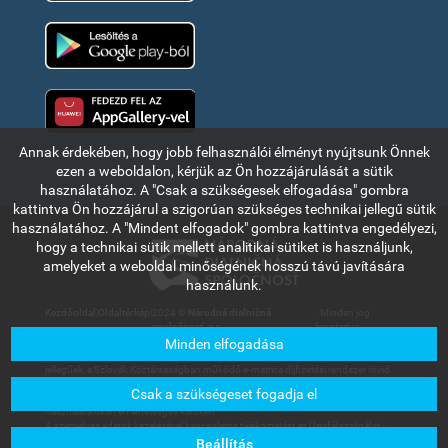
Google Play
Huawei app gallery
Annak érdekében, hogy jobb felhasználói élményt nyújtsunk Önnek
ezen a weboldalon, kérjük az Ön hozzájárulását a sütik
használatához. A "Csak a szükségesek elfogadása" gombra
kattintva Ön hozzájárul a szigorúan szükséges technikai jellegű sütik
használatához. A "Mindent elfogadok" gombra kattintva engedélyezi,
hogy a technikai sütik mellett analitikai sütiket is használjunk,
amelyeket a weboldal minőségének hosszú távú javítására
használunk.
Kezdőoldal
|
Oldaltérkép
|
2024 ©
Národná diaľničná
. Minden jog
spoločnosť, a.s.
fenntartva.
Minden elfogadása
Az ebben a részben olvasható információk és adatok kizárólag tájékoztató
jellegűek, a Szlovák Köztársaságban működő e-matrica díjfizetési rendszer rövid
bemutatására szolgálnak. A Národná diaľničná spoločnosť, a.s. társaság nem
Csak a szükségeset fogadja el
vállal felelősséget a felhasználókat vagy harmadik személyt az információk
használata okán ért lehetséges károkért.
A személyes adatok kezelésével kapcsolatos tájékoztatást az
Ügyfélszolgálat -
Letölthető dokumentumok
menüpont alatt található Általános üzleti feltételek
Beállítás