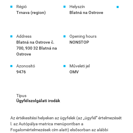
Régió
Helyszín
Trnava (region)
Blatná na Ostrove
Address
Opening hours
Blatná na Ostrove č.
NONSTOP
700, 930 32 Blatná na
Ostrove
Azonosító
Műveleti jel
9476
OMV
Típus
Ügyfélszolgálati irodák
Az értékesítési helyeken az ügyfelek (az „ügyfél” értelmezését
l. az Autópálya-matrica menüpontban a
Fogalomértelmezések cím alatt) elsősorban az alábbi