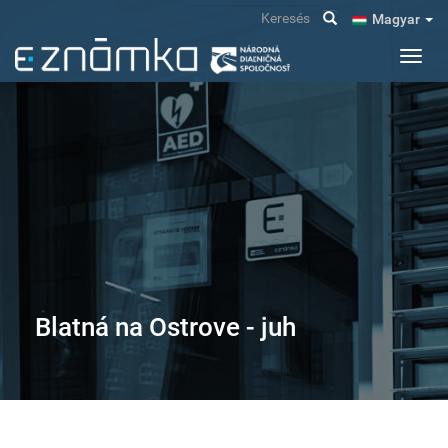
Ugrás
Keresés
Magyar
a
tartalomra
Navig
átkap
Blatná na Ostrove - juh