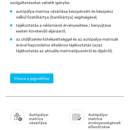
szolgáltatásokat vehetik igénybe:
autópálya-matrica vásárlása készpénzért és készpénz
nélkül fizetőkártya (bankkártya) segítségével,
tájékoztatás a reklamáció érvényesítése / benyújtása
esetén követendő eljárásról,
az útdíjfizetési kötelezettséggel és az autópálya-matricák
árával kapcsolatos általános tájékoztatás (azaz
tájékoztatás az aktuális matricatípusokról és díjakról).
Vissza a jegyzékhez
Smart
Menu
Autópálya-
Autópálya-
matrica
matrica
vásárlása
érvényességének
ellenőrzése