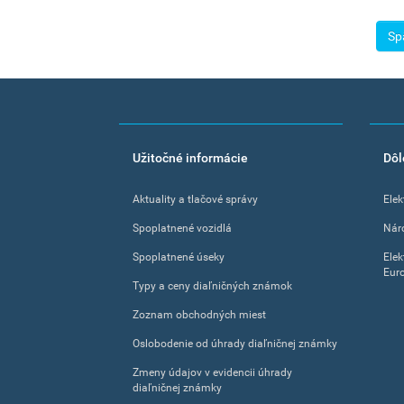
Sp
Footer
Užitočné informácie
Dôl
menu
Aktuality a tlačové správy
Elek
Spoplatnené vozidlá
Nár
Spoplatnené úseky
Elek
Eur
Typy a ceny diaľničných známok
Zoznam obchodných miest
Oslobodenie od úhrady diaľničnej známky
Zmeny údajov v evidencii úhrady
diaľničnej známky