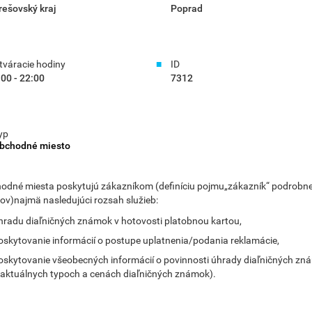
rešovský kraj
Poprad
tváracie hodiny
ID
:00 - 22:00
7312
yp
bchodné miesto
odné miesta poskytujú zákazníkom (definíciu pojmu„zákazník“ podrobne vi
ov)najmä nasledujúci rozsah služieb:
hradu diaľničných známok v hotovosti platobnou kartou,
oskytovanie informácií o postupe uplatnenia/podania reklamácie,
oskytovanie všeobecných informácií o povinnosti úhrady diaľničných zn
 aktuálnych typoch a cenách diaľničných známok).