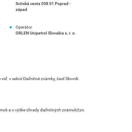
Svitská cesta 058 01 Poprad -
západ
Operátor
ORLEN Unipetrol Slovakia s. r. o.
ď. v sekcii Diaľničné známky, časť Slovník
ámok a o výške úhrady diaľničných známok(tzn.