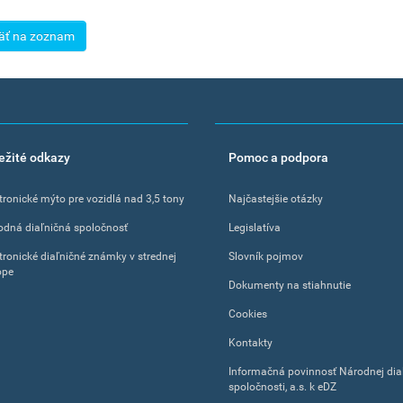
äť na zoznam
ežité odkazy
Pomoc a podpora
tronické mýto pre vozidlá nad 3,5 tony
Najčastejšie otázky
odná diaľničná spoločnosť
Legislatíva
tronické diaľničné známky v strednej
Slovník pojmov
ope
Dokumenty na stiahnutie
Cookies
Kontakty
Informačná povinnosť Národnej dia
spoločnosti, a.s. k eDZ