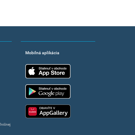
Mobilná aplikácia
App Store
Google Play
Huawei app gallery
ľničnej