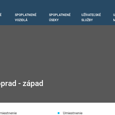
É
SPOPLATNENÉ
SPOPLATNENÉ
UŽÍVATEĽSKÉ
U
tion
VOZIDLÁ
ÚSEKY
SLUŽBY
M
prad - západ
miestnenie
Umiestnenie