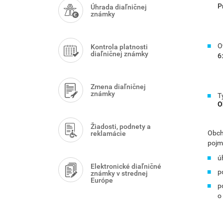
Menu
P
Úhrada diaľničnej
známky
O
Kontrola platnosti
diaľničnej známky
6
Zmena diaľničnej
známky
T
O
Žiadosti, podnety a
Obch
reklamácie
pojm
ú
Elektronické diaľničné
p
známky v strednej
Európe
p
o