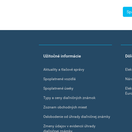
Sp
Footer
Užitočné informácie
Dôl
menu
Aktuality a tlačové správy
Elek
Spoplatnené vozidlá
Nár
Spoplatnené úseky
Elek
Eur
Typy a ceny diaľničných známok
Zoznam obchodných miest
Oslobodenie od úhrady diaľničnej známky
Zmeny údajov v evidencii úhrady
diaľničnej známky