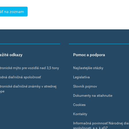
äť na zoznam
ežité odkazy
Pomoc a podpora
tronické mýto pre vozidlá nad 3,5 tony
Najčastejšie otázky
odná diaľničná spoločnosť
Legislatíva
tronické diaľničné známky v strednej
Slovník pojmov
ope
Dokumenty na stiahnutie
Cookies
Kontakty
Informačná povinnosť Národnej dia
spoločnosti, a.s. k eDZ