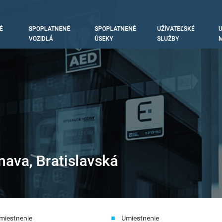
É
SPOPLATNENÉ
SPOPLATNENÉ
UŽÍVATEĽSKÉ
U
tion
VOZIDLÁ
ÚSEKY
SLUŽBY
M
nava, Bratislavská
miestnenie
Umiestnenie