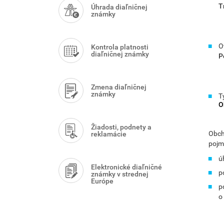
Menu
T
Úhrada diaľničnej
známky
O
Kontrola platnosti
diaľničnej známky
P
Zmena diaľničnej
známky
T
O
Žiadosti, podnety a
Obch
reklamácie
pojm
ú
Elektronické diaľničné
p
známky v strednej
Európe
p
o