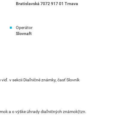
Bratislavská 7072 917 01 Trnava
Operátor
Slovnaft
ď. v sekcii Diaľničné známky, časť Slovník
ámok a o výške úhrady diaľničných známok(tzn.