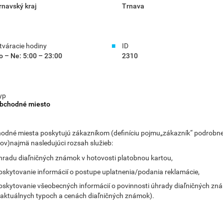
rnavský kraj
Trnava
tváracie hodiny
ID
o – Ne: 5:00 – 23:00
2310
yp
bchodné miesto
odné miesta poskytujú zákazníkom (definíciu pojmu„zákazník“ podrobne vi
ov)najmä nasledujúci rozsah služieb:
hradu diaľničných známok v hotovosti platobnou kartou,
oskytovanie informácií o postupe uplatnenia/podania reklamácie,
oskytovanie všeobecných informácií o povinnosti úhrady diaľničných zn
 aktuálnych typoch a cenách diaľničných známok).