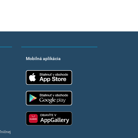
Mobilná aplikácia
App Store
Google Play
Huawei app gallery
ľničnej