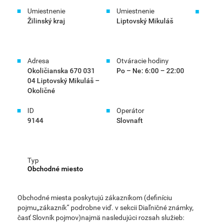
Umiestnenie
Umiestnenie
Žilinský kraj
Liptovský Mikuláš
Adresa
Otváracie hodiny
Okoličianska 670 031
Po – Ne: 6:00 – 22:00
04 Liptovský Mikuláš –
Okoličné
ID
Operátor
9144
Slovnaft
Typ
Obchodné miesto
Obchodné miesta poskytujú zákazníkom (definíciu
pojmu„zákazník“ podrobne viď. v sekcii Diaľničné známky,
časť Slovník pojmov)najmä nasledujúci rozsah služieb: