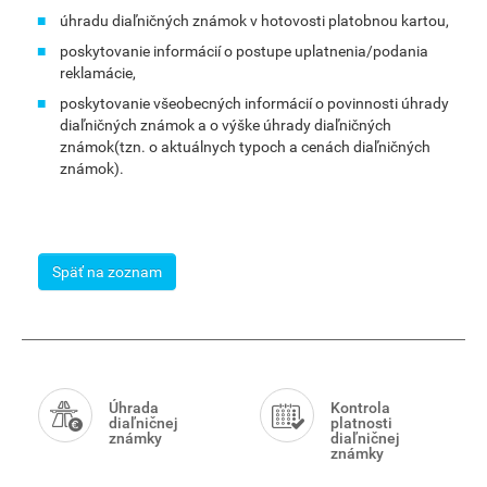
úhradu diaľničných známok v hotovosti platobnou kartou,
poskytovanie informácií o postupe uplatnenia/podania
reklamácie,
poskytovanie všeobecných informácií o povinnosti úhrady
diaľničných známok a o výške úhrady diaľničných
známok(tzn. o aktuálnych typoch a cenách diaľničných
známok).
Späť na zoznam
Smart
Menu
Úhrada
Kontrola
diaľničnej
platnosti
známky
diaľničnej
známky