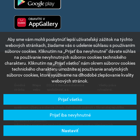
Huawei app gallery
Aby sme vám mohli poskytnúť lepší užívateľský zážitok na týchto
webových stránkach, žiadame vás o udelenie súhlasu s používaním
súborov cookies. Kliknutím na „Prijať iba nevyhnutné“ dávate súhlas
na používanie nevyhnutných súborov cookies technického
charakteru. Kliknutím na „Prijať všetko“ nám okrem súborov cookies
technického charakteru umožníte aj používanie analytických
súborov cookies, ktoré využívame na dlhodobé zlepšovanie kvality
webových stránok.
Úvodná
|
Mapa
|
2024 ©
Národná diaľničná
. Všetky práva
stránka
webu
spoločnosť, a.s.
vyhradené.
Prijať všetko
Informácie a údaje uvedené v tejto časti internetového portálu sú výlučne
informatívneho charakteru a slúžia na stručné oboznámenie sa s elektronickým
systémom výberu a evidencie úhrady diaľničných známok v Slovenskej republike.
Spoločnosť Národná diaľničná spoločnosť, a.s., nenesie zodpovednosť za
Prijať iba nevyhnutné
akúkoľvek škodu, ktorá by mohla vzniknúť používateľom alebo tretím stranám v
súvislosti s ich použitím.
Informácie o spracúvaní osobných údajov sú dostupné vo Všeobecných
obchodných podmienkach, dostupných v sekcii
Užívateľské služby – Dokumenty
Nastaviť
na stiahnutie