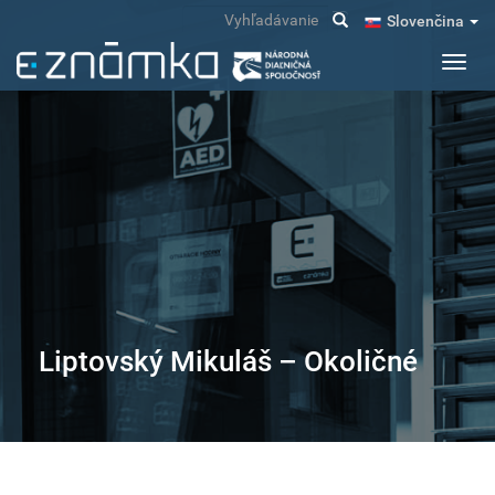
Skočiť
Vyhľadávanie
Slovenčina
na
hlavný
Toggl
obsah
navig
Liptovský Mikuláš – Okoličné