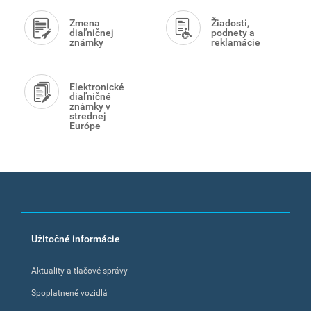
Zmena
Žiadosti,
diaľničnej
podnety a
známky
reklamácie
Elektronické
diaľničné
známky v
strednej
Európe
Footer
Užitočné informácie
menu
Aktuality a tlačové správy
Spoplatnené vozidlá