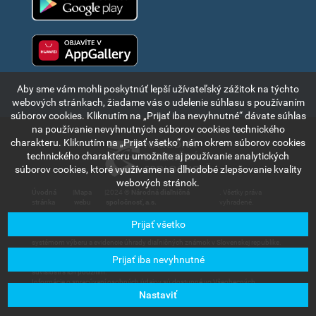
Huawei app gallery
Aby sme vám mohli poskytnúť lepší užívateľský zážitok na týchto
webových stránkach, žiadame vás o udelenie súhlasu s používaním
súborov cookies. Kliknutím na „Prijať iba nevyhnutné“ dávate súhlas
na používanie nevyhnutných súborov cookies technického
charakteru. Kliknutím na „Prijať všetko“ nám okrem súborov cookies
technického charakteru umožníte aj používanie analytických
súborov cookies, ktoré využívame na dlhodobé zlepšovanie kvality
webových stránok.
Úvodná
|
Mapa
|
2024 ©
Národná diaľničná
. Všetky práva
stránka
webu
spoločnosť, a.s.
vyhradené.
Prijať všetko
Informácie a údaje uvedené v tejto časti internetového portálu sú výlučne
informatívneho charakteru a slúžia na stručné oboznámenie sa s elektronickým
systémom výberu a evidencie úhrady diaľničných známok v Slovenskej republike.
Spoločnosť Národná diaľničná spoločnosť, a.s., nenesie zodpovednosť za
Prijať iba nevyhnutné
akúkoľvek škodu, ktorá by mohla vzniknúť používateľom alebo tretím stranám v
súvislosti s ich použitím.
Informácie o spracúvaní osobných údajov sú dostupné vo Všeobecných
obchodných podmienkach, dostupných v sekcii
Užívateľské služby – Dokumenty
Nastaviť
na stiahnutie