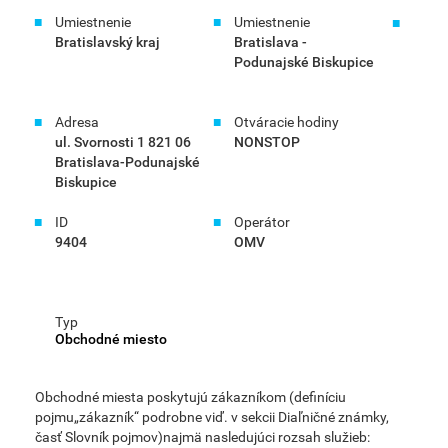
Umiestnenie
Umiestnenie
Bratislavský kraj
Bratislava -
Podunajské Biskupice
Adresa
Otváracie hodiny
ul. Svornosti 1 821 06
NONSTOP
Bratislava-Podunajské
Biskupice
ID
Operátor
9404
OMV
Typ
Obchodné miesto
Obchodné miesta poskytujú zákazníkom (definíciu
pojmu„zákazník“ podrobne viď. v sekcii Diaľničné známky,
časť Slovník pojmov)najmä nasledujúci rozsah služieb: