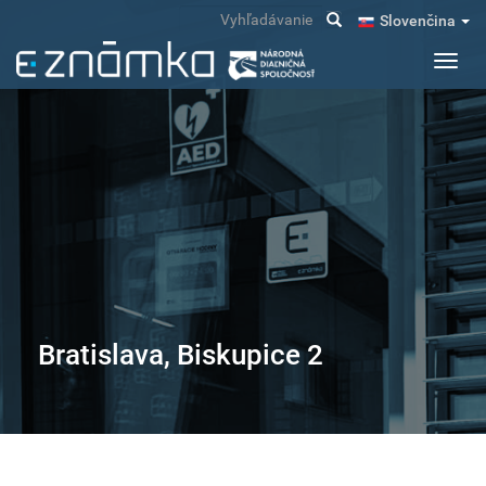
Skočiť
Vyhľadávanie
Slovenčina
na
hlavný
Toggl
obsah
navig
Bratislava, Biskupice 2