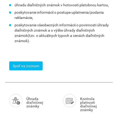
úhradu diaľničných známok v hotovosti platobnou kartou,
poskytovanie informácií o postupe uplatnenia/podania
reklamácie,
poskytovanie všeobecných informácií o povinnosti úhrady
diaľničných známok a o výške úhrady diaľničných
známok(tzn. o aktuálnych typoch a cenách diaľničných
známok).
Späť na zoznam
Smart
Menu
Úhrada
Kontrola
diaľničnej
platnosti
známky
diaľničnej
známky