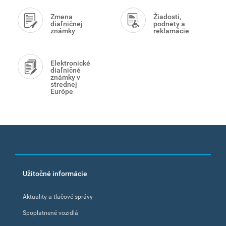
Zmena
Žiadosti,
diaľničnej
podnety a
známky
reklamácie
Elektronické
diaľničné
známky v
strednej
Európe
Footer
Užitočné informácie
menu
Aktuality a tlačové správy
Spoplatnené vozidlá