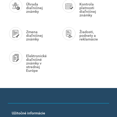
Menu
Úhrada
Kontrola
diaľničnej
platnosti
známky
diaľničnej
známky
Zmena
Žiadosti,
diaľničnej
podnety a
známky
reklamácie
Elektronické
diaľničné
známky v
strednej
Európe
Footer
Užitočné informácie
menu