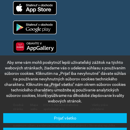
App Store
Google Play
Huawei app gallery
Aby sme vám mohli poskytnúť lepší užívateľský zážitok na týchto
webových stránkach, žiadame vás o udelenie súhlasu s používaním
súborov cookies. Kliknutím na „Prijať iba nevyhnutné“ dávate súhlas
na používanie nevyhnutných súborov cookies technického
charakteru. Kliknutím na „Prijať všetko“ nám okrem súborov cookies
technického charakteru umožníte aj používanie analytických
súborov cookies, ktoré využívame na dlhodobé zlepšovanie kvality
webových stránok.
Úvodná
|
Mapa
|
2024 ©
Národná diaľničná
. Všetky práva
stránka
webu
spoločnosť, a.s.
vyhradené.
Prijať všetko
Informácie a údaje uvedené v tejto časti internetového portálu sú výlučne
informatívneho charakteru a slúžia na stručné oboznámenie sa s elektronickým
systémom výberu a evidencie úhrady diaľničných známok v Slovenskej republike.
Spoločnosť Národná diaľničná spoločnosť, a.s., nenesie zodpovednosť za