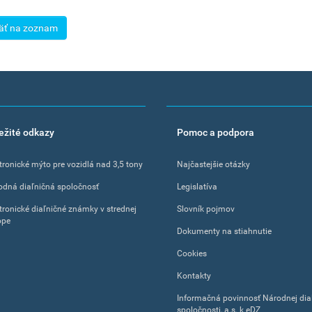
äť na zoznam
ežité odkazy
Pomoc a podpora
tronické mýto pre vozidlá nad 3,5 tony
Najčastejšie otázky
odná diaľničná spoločnosť
Legislatíva
tronické diaľničné známky v strednej
Slovník pojmov
ope
Dokumenty na stiahnutie
Cookies
Kontakty
Informačná povinnosť Národnej dia
spoločnosti, a.s. k eDZ