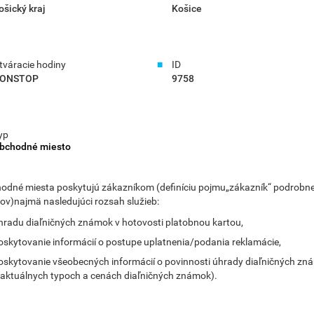
ošický kraj
Košice
tváracie hodiny
ID
ONSTOP
9758
yp
bchodné miesto
odné miesta poskytujú zákazníkom (definíciu pojmu„zákazník“ podrobne vi
ov)najmä nasledujúci rozsah služieb:
hradu diaľničných známok v hotovosti platobnou kartou,
oskytovanie informácií o postupe uplatnenia/podania reklamácie,
oskytovanie všeobecných informácií o povinnosti úhrady diaľničných zn
 aktuálnych typoch a cenách diaľničných známok).