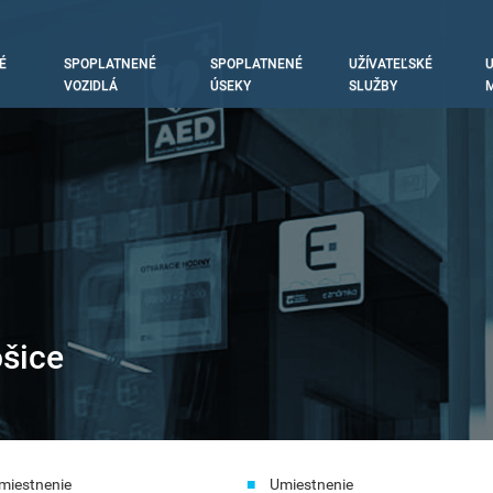
É
SPOPLATNENÉ
SPOPLATNENÉ
UŽÍVATEĽSKÉ
U
tion
VOZIDLÁ
ÚSEKY
SLUŽBY
M
šice
miestnenie
Umiestnenie