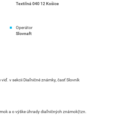
Textilná 040 12 Košice
Operátor
Slovnaft
ď. v sekcii Diaľničné známky, časť Slovník
ámok a o výške úhrady diaľničných známok(tzn.