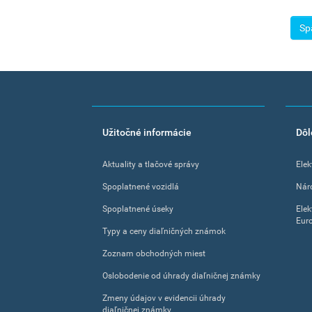
Sp
Footer
Užitočné informácie
Dôl
menu
Aktuality a tlačové správy
Elek
Spoplatnené vozidlá
Nár
Spoplatnené úseky
Elek
Eur
Typy a ceny diaľničných známok
Zoznam obchodných miest
Oslobodenie od úhrady diaľničnej známky
Zmeny údajov v evidencii úhrady
diaľničnej známky