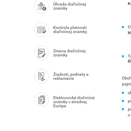
Menu
K
Úhrada diaľničnej
známky
O
Kontrola platnosti
diaľničnej známky
N
Zmena diaľničnej
známky
T
O
Žiadosti, podnety a
Obch
reklamácie
pojm
ú
Elektronické diaľničné
p
známky v strednej
Európe
p
o