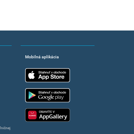
Mobilná aplikácia
App Store
Google Play
Huawei app gallery
ľničnej