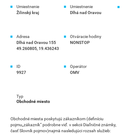
Umiestnenie
Umiestnenie
Žilinský kraj
Dlhá nad Oravou
Adresa
Otváracie hodiny
Dlhá nad Oravou 155
NONSTOP
49.260805, 19.436243
ID
Operátor
9927
OMV
Typ
Obchodné miesto
Obchodné miesta poskytujú zákazníkom (definíciu
pojmu„zákazník“ podrobne viď. v sekcii Diaľničné známky,
časť Slovník pojmov)najmä nasledujúci rozsah služieb: