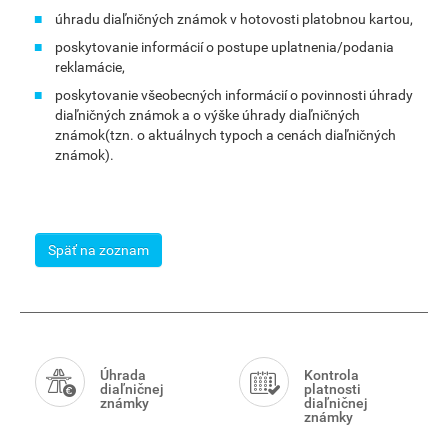
úhradu diaľničných známok v hotovosti platobnou kartou,
poskytovanie informácií o postupe uplatnenia/podania
reklamácie,
poskytovanie všeobecných informácií o povinnosti úhrady
diaľničných známok a o výške úhrady diaľničných
známok(tzn. o aktuálnych typoch a cenách diaľničných
známok).
Späť na zoznam
Smart
Menu
Úhrada
Kontrola
diaľničnej
platnosti
známky
diaľničnej
známky