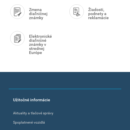
Zmena
Žiadosti,
diaľničnej
podnety a
známky
reklamácie
Elektronické
diaľničné
známky v
strednej
Európe
Footer
Užitočné informácie
menu
Aktuality a tlačové správy
Spoplatnené vozidlá