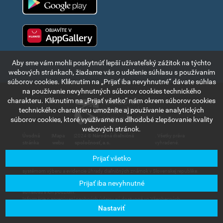
Huawei app gallery
Aby sme vám mohli poskytnúť lepší užívateľský zážitok na týchto
webových stránkach, žiadame vás o udelenie súhlasu s používaním
súborov cookies. Kliknutím na „Prijať iba nevyhnutné“ dávate súhlas
na používanie nevyhnutných súborov cookies technického
charakteru. Kliknutím na „Prijať všetko“ nám okrem súborov cookies
technického charakteru umožníte aj používanie analytických
súborov cookies, ktoré využívame na dlhodobé zlepšovanie kvality
webových stránok.
Úvodná
|
Mapa
|
2024 ©
Národná diaľničná
. Všetky práva
stránka
webu
spoločnosť, a.s.
vyhradené.
Prijať všetko
Informácie a údaje uvedené v tejto časti internetového portálu sú výlučne
informatívneho charakteru a slúžia na stručné oboznámenie sa s elektronickým
systémom výberu a evidencie úhrady diaľničných známok v Slovenskej republike.
Spoločnosť Národná diaľničná spoločnosť, a.s., nenesie zodpovednosť za
Prijať iba nevyhnutné
akúkoľvek škodu, ktorá by mohla vzniknúť používateľom alebo tretím stranám v
súvislosti s ich použitím.
Informácie o spracúvaní osobných údajov sú dostupné vo Všeobecných
obchodných podmienkach, dostupných v sekcii
Užívateľské služby – Dokumenty
Nastaviť
na stiahnutie