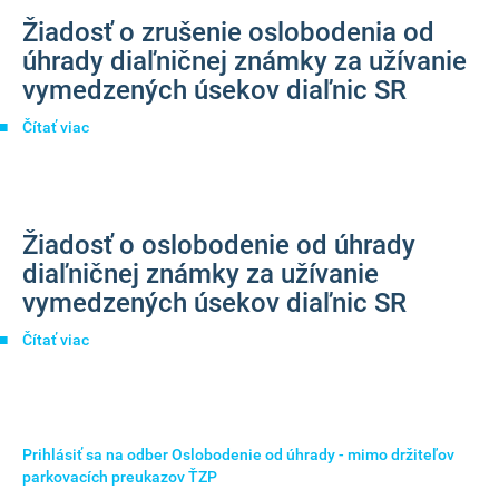
od
vozidla
Žiadosť o zrušenie oslobodenia od
úhrady
diaľničnej
úhrady diaľničnej známky za užívanie
známky
vymedzených úsekov diaľnic SR
za
užívanie
Čítať viac
o
vymedzených
Žiadosť
úsekov
o
diaľnic
zrušenie
SR
oslobodenia
pre
Žiadosť o oslobodenie od úhrady
od
cudzích
úhrady
diaľničnej známky za užívanie
štátnych
diaľničnej
príslušníkov
vymedzených úsekov diaľnic SR
známky
podľa
za
medzištátnej
Čítať viac
o
užívanie
dohody
Žiadosť
vymedzených
za
o
úsekov
podmienky
oslobodenie
diaľnic
vzájomnosti
od
SR
úhrady
Prihlásiť sa na odber Oslobodenie od úhrady - mimo držiteľov
diaľničnej
parkovacích preukazov ŤZP
známky