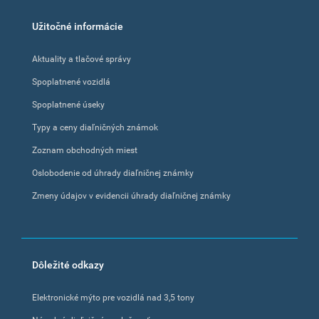
Footer
Užitočné informácie
menu
Aktuality a tlačové správy
Spoplatnené vozidlá
Spoplatnené úseky
Typy a ceny diaľničných známok
Zoznam obchodných miest
Oslobodenie od úhrady diaľničnej známky
Zmeny údajov v evidencii úhrady diaľničnej známky
Dôležité odkazy
Elektronické mýto pre vozidlá nad 3,5 tony