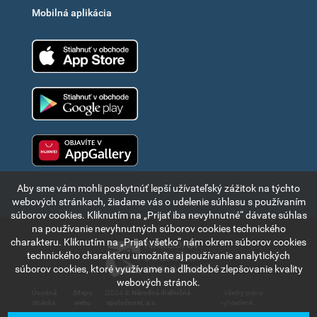
Mobilná aplikácia
App Store
Google Play
Huawei app gallery
Aby sme vám mohli poskytnúť lepší užívateľský zážitok na týchto
webových stránkach, žiadame vás o udelenie súhlasu s používaním
súborov cookies. Kliknutím na „Prijať iba nevyhnutné“ dávate súhlas
na používanie nevyhnutných súborov cookies technického
charakteru. Kliknutím na „Prijať všetko“ nám okrem súborov cookies
technického charakteru umožníte aj používanie analytických
súborov cookies, ktoré využívame na dlhodobé zlepšovanie kvality
webových stránok.
Úvodná
|
Mapa
|
2024 ©
Národná diaľničná
. Všetky práva
stránka
webu
spoločnosť, a.s.
vyhradené.