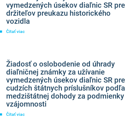
vymedzených úsekov diaľnic SR pre
držiteľov preukazu historického
vozidla
Čítať viac
o
Žiadosť
o
oslobodenie
od
Žiadosť o oslobodenie od úhrady
úhrady
diaľničnej
diaľničnej známky za užívanie
známky
vymedzených úsekov diaľnic SR pre
za
cudzích štátnych príslušníkov podľa
užívanie
vymedzených
medzištátnej dohody za podmienky
úsekov
vzájomnosti
diaľnic
SR
Čítať viac
o
pre
Žiadosť
držiteľov
o
preukazu
oslobodenie
historického