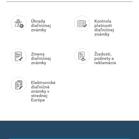
za
Smart
užívanie
vymedzených
Menu
Úhrada
Kontrola
úsekov
diaľničnej
platnosti
známky
diaľničnej
diaľnic
známky
SR
Zmena
Žiadosti,
diaľničnej
podnety a
známky
reklamácie
Elektronické
diaľničné
známky v
strednej
Európe