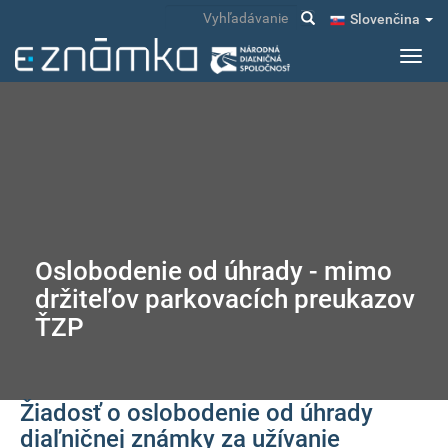
Skočiť
Vyhľadávanie
Slovenčina
na
hlavný
Toggl
obsah
navig
Oslobodenie od úhrady - mimo
držiteľov parkovacích preukazov
ŤZP
Žiadosť o oslobodenie od úhrady
diaľničnej známky za užívanie