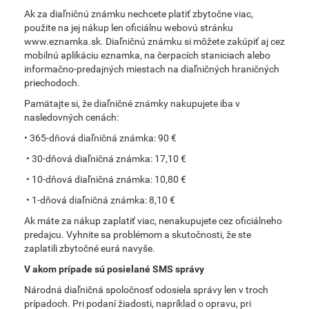
Ak za diaľničnú známku nechcete platiť zbytočne viac,
použite na jej nákup len oficiálnu webovú stránku
www.eznamka.sk. Diaľničnú známku si môžete zakúpiť aj cez
mobilnú aplikáciu eznamka, na čerpacích staniciach alebo
informačno-predajných miestach na diaľničných hraničných
priechodoch.
Pamätajte si, že diaľničné známky nakupujete iba v
nasledovných cenách:
• 365-dňová diaľničná známka: 90 €
• 30-dňová diaľničná známka: 17,10 €
• 10-dňová diaľničná známka: 10,80 €
• 1-dňová diaľničná známka: 8,10 €
Ak máte za nákup zaplatiť viac, nenakupujete cez oficiálneho
predajcu. Vyhnite sa problémom a skutočnosti, že ste
zaplatili zbytočné eurá navyše.
V akom prípade sú posielané SMS správy
Národná diaľničná spoločnosť odosiela správy len v troch
prípadoch. Pri podaní žiadosti, napríklad o opravu, pri