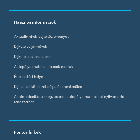
Footer
Hasznos információk
menu
Aktuális hírek, sajtóközlemények
Díjköteles járművek
Díjköteles útszakaszok
Autópálya-matrica: típusok és árak
Értékesítési helyek
Díjfizetési kötelezettség alóli mentesülés
Adatmódosítás a megvásárolt autópálya-matricákat nyilvántartó
rendszerben
Fontos linkek