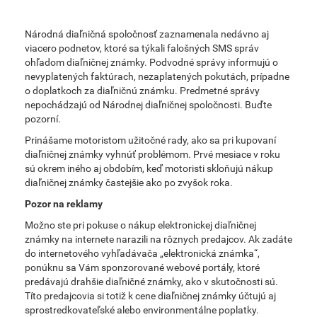
Národná diaľničná spoločnosť zaznamenala nedávno aj
viacero podnetov, ktoré sa týkali falošných SMS správ
ohľadom diaľničnej známky. Podvodné správy informujú o
nevyplatených faktúrach, nezaplatených pokutách, prípadne
o doplatkoch za diaľničnú známku. Predmetné správy
nepochádzajú od Národnej diaľničnej spoločnosti. Buďte
pozorní.
Prinášame motoristom užitočné rady, ako sa pri kupovaní
diaľničnej známky vyhnúť problémom. Prvé mesiace v roku
sú okrem iného aj obdobím, keď motoristi skloňujú nákup
diaľničnej známky častejšie ako po zvyšok roka.
Pozor na reklamy
Možno ste pri pokuse o nákup elektronickej diaľničnej
známky na internete narazili na rôznych predajcov. Ak zadáte
do internetového vyhľadávača „elektronická známka“,
ponúknu sa Vám sponzorované webové portály, ktoré
predávajú drahšie diaľničné známky, ako v skutočnosti sú.
Títo predajcovia si totiž k cene diaľničnej známky účtujú aj
sprostredkovateľské alebo environmentálne poplatky.