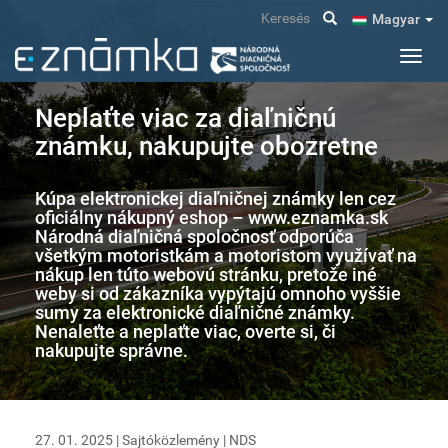
Ugrás
Keresés
Magyar
a
tartalomra
Navig
átkap
Neplaťte viac za diaľničnú
známku, nakupujte obozretne
Kúpa elektronickej diaľničnej známky len cez
oficiálny nákupný eshop – www.eznamka.sk
Národná diaľničná spoločnosť odporúča
všetkým motoristkám a motoristom využívať na
nákup len túto webovú stránku, pretože iné
weby si od zákazníka vypýtajú omnoho vyššie
sumy za elektronické diaľničné známky.
Nenaleťte a neplaťte viac, overte si, či
nakupujte správne.
27. 01. 2025 |
Sajtóközlemény
|
NDS