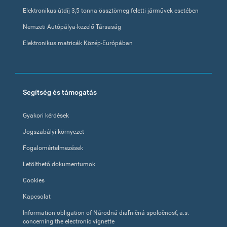
Elektronikus útdíj 3,5 tonna össztömeg feletti járművek esetében
Nemzeti Autópálya-kezelő Társaság
Elektronikus matricák Közép-Európában
Segítség és támogatás
Gyakori kérdések
Jogszabályi környezet
Fogalomértelmezések
Letölthető dokumentumok
Cookies
Kapcsolat
Information obligation of Národná diaľničná spoločnosť, a.s.
concerning the electronic vignette