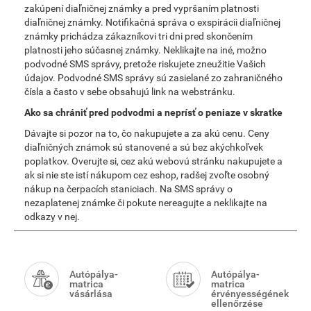
zakúpení diaľničnej známky a pred vypršaním platnosti
diaľničnej známky. Notifikačná správa o exspirácii diaľničnej
známky prichádza zákazníkovi tri dni pred skončením
platnosti jeho súčasnej známky. Neklikajte na iné, možno
podvodné SMS správy, pretože riskujete zneužitie Vašich
údajov. Podvodné SMS správy sú zasielané zo zahraničného
čísla a často v sebe obsahujú link na webstránku.
Ako sa chrániť pred podvodmi a neprísť o peniaze v skratke
Dávajte si pozor na to, čo nakupujete a za akú cenu. Ceny
diaľničných známok sú stanovené a sú bez akýchkoľvek
poplatkov. Overujte si, cez akú webovú stránku nakupujete a
ak si nie ste istí nákupom cez eshop, radšej zvoľte osobný
nákup na čerpacích staniciach. Na SMS správy o
nezaplatenej známke či pokute nereagujte a neklikajte na
odkazy v nej.
Smart
Menu
Autópálya-
Autópálya-
matrica
matrica
vásárlása
érvényességének
ellenőrzése