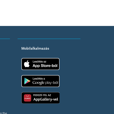
Mobilalkalmazás
App Store
Google Play
Huawei app gallery
ng the