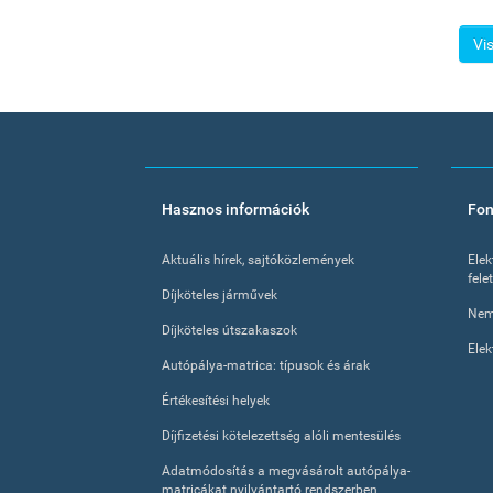
Vi
Footer
Hasznos információk
Fon
menu
Aktuális hírek, sajtóközlemények
Elek
fele
Díjköteles járművek
Nem
Díjköteles útszakaszok
Elek
Autópálya-matrica: típusok és árak
Értékesítési helyek
Díjfizetési kötelezettség alóli mentesülés
Adatmódosítás a megvásárolt autópálya-
matricákat nyilvántartó rendszerben