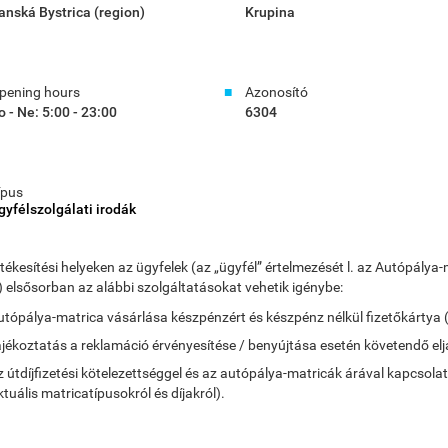
anská Bystrica (region)
Krupina
pening hours
Azonosító
o - Ne: 5:00 - 23:00
6304
ípus
gyfélszolgálati irodák
rtékesítési helyeken az ügyfelek (az „ügyfél” értelmezését l. az Autópá
) elsősorban az alábbi szolgáltatásokat vehetik igénybe:
utópálya-matrica vásárlása készpénzért és készpénz nélkül fizetőkártya 
ájékoztatás a reklamáció érvényesítése / benyújtása esetén követendő elj
z útdíjfizetési kötelezettséggel és az autópálya-matricák árával kapcsola
ktuális matricatípusokról és díjakról).