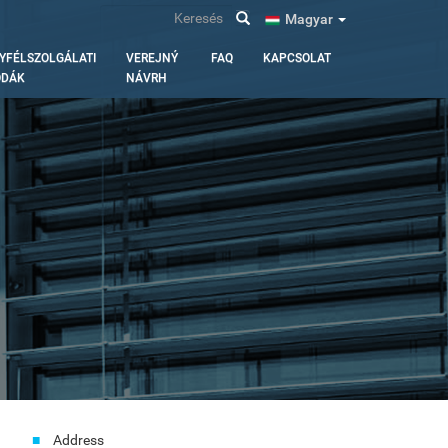
Keresés
Magyar
YFÉLSZOLGÁLATI
VEREJNÝ
FAQ
KAPCSOLAT
ODÁK
NÁVRH
Address