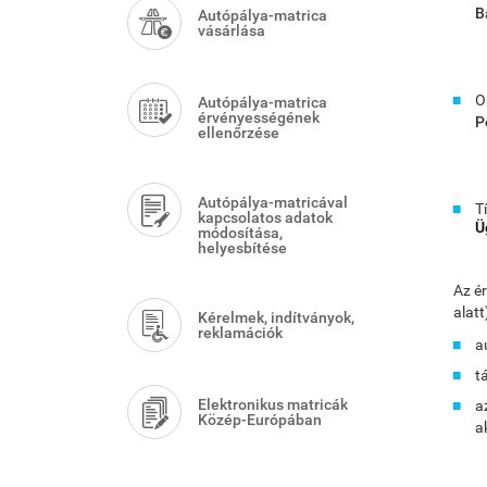
Menu
B
Autópálya-matrica
vásárlása
O
Autópálya-matrica
érvényességének
P
ellenőrzése
Autópálya-matricával
T
kapcsolatos adatok
Ü
módosítása,
helyesbítése
Az é
alatt
Kérelmek, indítványok,
reklamációk
a
t
Elektronikus matricák
a
Közép-Európában
a