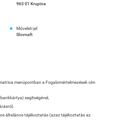
963 01 Krupina
Műveleti jel
Slovnaft
lya-matrica menüpontban a Fogalomértelmezések cím
(bankkártya) segítségével,
árásról,
tos általános tájékoztatás (azaz tájékoztatás az