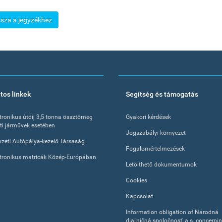
ssza a jegyzékhez
tos linkek
Segítség és támogatás
tronikus útdíj 3,5 tonna össztömeg
Gyakori kérdések
tti járművek esetében
Jogszabályi környezet
zeti Autópálya-kezelő Társaság
Fogalomértelmezések
tronikus matricák Közép-Európában
Letölthető dokumentumok
Cookies
Kapcsolat
Information obligation of Národná
diaľničná spoločnosť, a.s. concerni