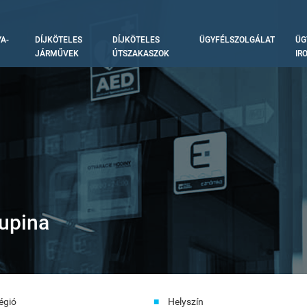
A-
DÍJKÖTELES
DÍJKÖTELES
ÜGYFÉLSZOLGÁLAT
ÜG
tion
JÁRMŰVEK
ÚTSZAKASZOK
IR
upina
égió
Helyszín