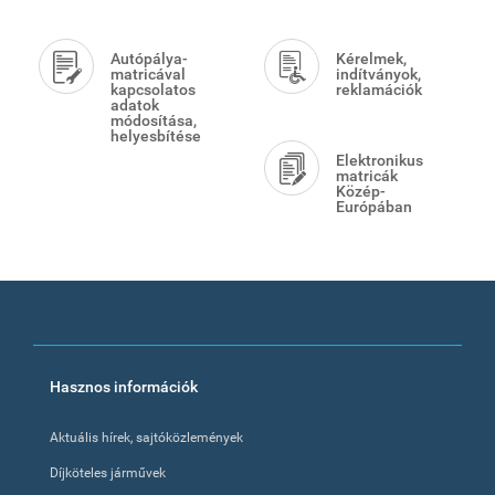
Autópálya-
Kérelmek,
matricával
indítványok,
kapcsolatos
reklamációk
adatok
módosítása,
helyesbítése
Elektronikus
matricák
Közép-
Európában
Footer
Hasznos információk
menu
Aktuális hírek, sajtóközlemények
Díjköteles járművek