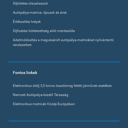
Díjköteles útszakaszok
Autópálya-matrica: típusok és árak
Értékesítési helyek
Díjfizetési kötelezettség alóli mentesülés
Adatmódosítás a megvásárolt autópálya-matricákat nyilvántartó
rendszerben
Fontos linkek
Elektronikus útdíj 3,5 tonna össztömeg feletti járművek esetében
Nemzeti Autópálya-kezelő Társaság
Elektronikus matricák Közép-Európában