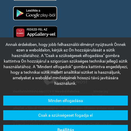
Google Play
Huawei app gallery
Annak érdekében, hogy jobb felhasználói élményt nyújtsunk Önnek
ezen a weboldalon, kérjük az Ön hozzájárulását a sütik
használatához. A "Csak a szükségesek elfogadása" gombra
kattintva Ön hozzájárul a szigorúan szükséges technikai jellegű sütik
használatához. A "Mindent elfogadok" gombra kattintva engedélyezi,
hogy a technikai sütik mellett analitikai sütiket is használjunk,
amelyeket a weboldal minőségének hosszú távú javítására
használunk.
Kezdőoldal
|
Oldaltérkép
|
2024 ©
Národná diaľničná
. Minden jog
spoločnosť, a.s.
fenntartva.
Minden elfogadása
Az ebben a részben olvasható információk és adatok kizárólag tájékoztató
jellegűek, a Szlovák Köztársaságban működő e-matrica díjfizetési rendszer rövid
bemutatására szolgálnak. A Národná diaľničná spoločnosť, a.s. társaság nem
Csak a szükségeset fogadja el
vállal felelősséget a felhasználókat vagy harmadik személyt az információk
használata okán ért lehetséges károkért.
A személyes adatok kezelésével kapcsolatos tájékoztatást az
Ügyfélszolgálat -
Letölthető dokumentumok
menüpont alatt található Általános üzleti feltételek
Beállítás