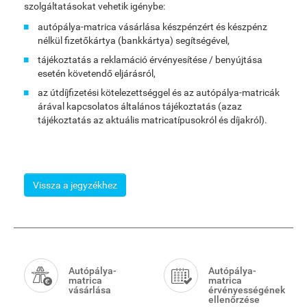
szolgáltatásokat vehetik igénybe:
autópálya-matrica vásárlása készpénzért és készpénz
nélkül fizetőkártya (bankkártya) segítségével,
tájékoztatás a reklamáció érvényesítése / benyújtása
esetén követendő eljárásról,
az útdíjfizetési kötelezettséggel és az autópálya-matricák
árával kapcsolatos általános tájékoztatás (azaz
tájékoztatás az aktuális matricatípusokról és díjakról).
Vissza a jegyzékhez
Smart
Menu
Autópálya-
Autópálya-
matrica
matrica
vásárlása
érvényességének
ellenőrzése