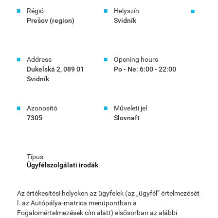
Régió
Helyszín
Prešov (region)
Svidník
Address
Opening hours
Dukelská 2, 089 01
Po - Ne: 6:00 - 22:00
Svidník
Azonosító
Műveleti jel
7305
Slovnaft
Típus
Ügyfélszolgálati irodák
Az értékesítési helyeken az ügyfelek (az „ügyfél” értelmezését
l. az Autópálya-matrica menüpontban a
Fogalomértelmezések cím alatt) elsősorban az alábbi