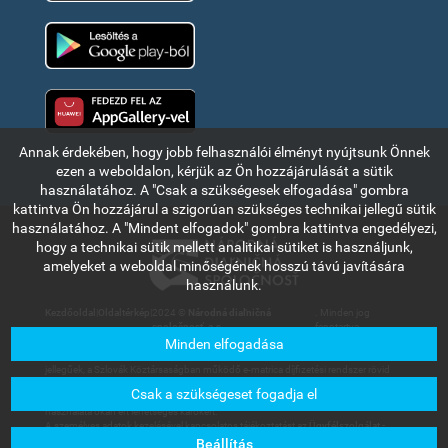
Google Play
Huawei app gallery
Annak érdekében, hogy jobb felhasználói élményt nyújtsunk Önnek
ezen a weboldalon, kérjük az Ön hozzájárulását a sütik
használatához. A "Csak a szükségesek elfogadása" gombra
kattintva Ön hozzájárul a szigorúan szükséges technikai jellegű sütik
használatához. A "Mindent elfogadok" gombra kattintva engedélyezi,
hogy a technikai sütik mellett analitikai sütiket is használjunk,
amelyeket a weboldal minőségének hosszú távú javítására
használunk.
Kezdőoldal
|
Oldaltérkép
|
2024 ©
Národná diaľničná
. Minden jog
spoločnosť, a.s.
fenntartva.
Minden elfogadása
Az ebben a részben olvasható információk és adatok kizárólag tájékoztató
jellegűek, a Szlovák Köztársaságban működő e-matrica díjfizetési rendszer rövid
bemutatására szolgálnak. A Národná diaľničná spoločnosť, a.s. társaság nem
Csak a szükségeset fogadja el
vállal felelősséget a felhasználókat vagy harmadik személyt az információk
használata okán ért lehetséges károkért.
A személyes adatok kezelésével kapcsolatos tájékoztatást az
Ügyfélszolgálat -
Letölthető dokumentumok
menüpont alatt található Általános üzleti feltételek
Beállítás