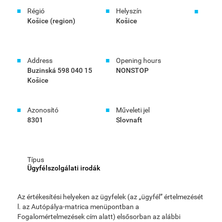
Régió
Helyszín
Košice (region)
Košice
Address
Opening hours
Buzinská 598 040 15
NONSTOP
Košice
Azonosító
Műveleti jel
8301
Slovnaft
Típus
Ügyfélszolgálati irodák
Az értékesítési helyeken az ügyfelek (az „ügyfél” értelmezését
l. az Autópálya-matrica menüpontban a
Fogalomértelmezések cím alatt) elsősorban az alábbi