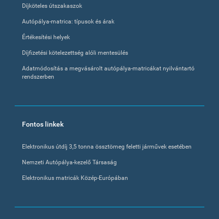
Díjköteles útszakaszok
Autópálya-matrica: típusok és árak
Értékesítési helyek
Díjfizetési kötelezettség alóli mentesülés
Adatmódosítás a megvásárolt autópálya-matricákat nyilvántartó
rendszerben
Fontos linkek
Elektronikus útdíj 3,5 tonna össztömeg feletti járművek esetében
Nemzeti Autópálya-kezelő Társaság
Elektronikus matricák Közép-Európában