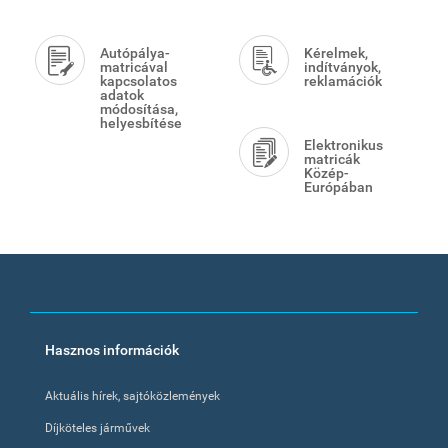
Autópálya-
Kérelmek,
matricával
indítványok,
kapcsolatos
reklamációk
adatok
módosítása,
helyesbítése
Elektronikus
matricák
Közép-
Európában
Footer
Hasznos információk
menu
Aktuális hírek, sajtóközlemények
Díjköteles járművek