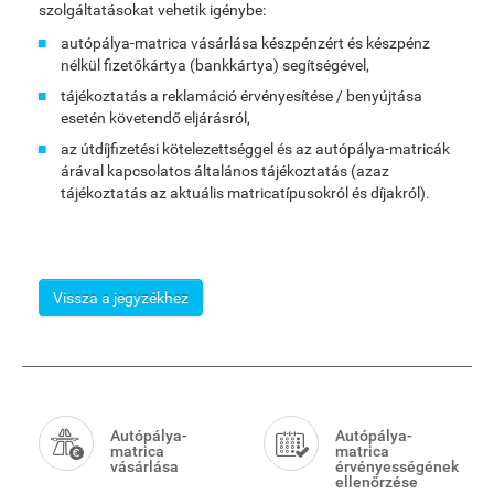
szolgáltatásokat vehetik igénybe:
autópálya-matrica vásárlása készpénzért és készpénz
nélkül fizetőkártya (bankkártya) segítségével,
tájékoztatás a reklamáció érvényesítése / benyújtása
esetén követendő eljárásról,
az útdíjfizetési kötelezettséggel és az autópálya-matricák
árával kapcsolatos általános tájékoztatás (azaz
tájékoztatás az aktuális matricatípusokról és díjakról).
Vissza a jegyzékhez
Smart
Menu
Autópálya-
Autópálya-
matrica
matrica
vásárlása
érvényességének
ellenőrzése