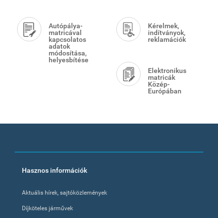
Autópálya-
Kérelmek,
matricával
indítványok,
kapcsolatos
reklamációk
adatok
módosítása,
helyesbítése
Elektronikus
matricák
Közép-
Európában
Footer
Hasznos információk
menu
Aktuális hírek, sajtóközlemények
Díjköteles járművek