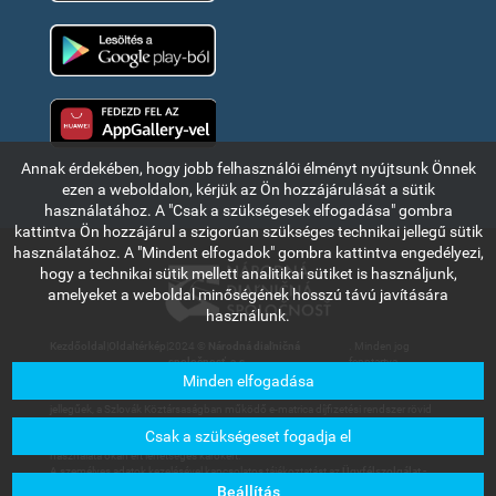
Google Play
Huawei app gallery
Annak érdekében, hogy jobb felhasználói élményt nyújtsunk Önnek
ezen a weboldalon, kérjük az Ön hozzájárulását a sütik
használatához. A "Csak a szükségesek elfogadása" gombra
kattintva Ön hozzájárul a szigorúan szükséges technikai jellegű sütik
használatához. A "Mindent elfogadok" gombra kattintva engedélyezi,
hogy a technikai sütik mellett analitikai sütiket is használjunk,
amelyeket a weboldal minőségének hosszú távú javítására
használunk.
Kezdőoldal
|
Oldaltérkép
|
2024 ©
Národná diaľničná
. Minden jog
spoločnosť, a.s.
fenntartva.
Minden elfogadása
Az ebben a részben olvasható információk és adatok kizárólag tájékoztató
jellegűek, a Szlovák Köztársaságban működő e-matrica díjfizetési rendszer rövid
bemutatására szolgálnak. A Národná diaľničná spoločnosť, a.s. társaság nem
Csak a szükségeset fogadja el
vállal felelősséget a felhasználókat vagy harmadik személyt az információk
használata okán ért lehetséges károkért.
A személyes adatok kezelésével kapcsolatos tájékoztatást az
Ügyfélszolgálat -
Letölthető dokumentumok
menüpont alatt található Általános üzleti feltételek
Beállítás