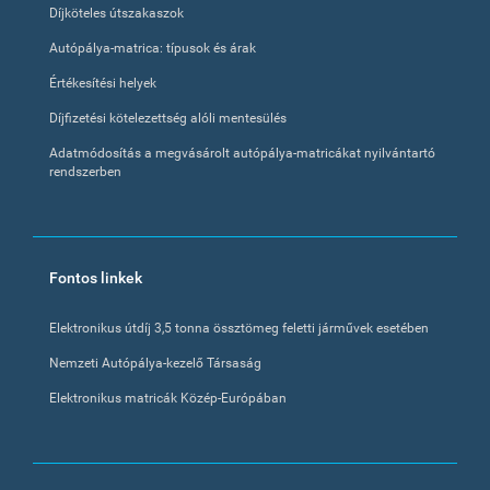
Díjköteles útszakaszok
Autópálya-matrica: típusok és árak
Értékesítési helyek
Díjfizetési kötelezettség alóli mentesülés
Adatmódosítás a megvásárolt autópálya-matricákat nyilvántartó
rendszerben
Fontos linkek
Elektronikus útdíj 3,5 tonna össztömeg feletti járművek esetében
Nemzeti Autópálya-kezelő Társaság
Elektronikus matricák Közép-Európában