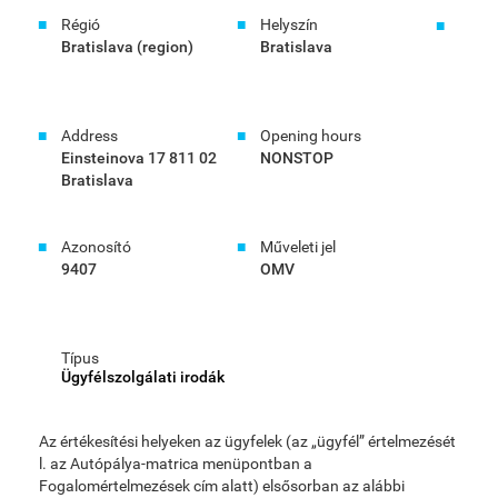
Régió
Helyszín
Bratislava (region)
Bratislava
Address
Opening hours
Einsteinova 17 811 02
NONSTOP
Bratislava
Azonosító
Műveleti jel
9407
OMV
Típus
Ügyfélszolgálati irodák
Az értékesítési helyeken az ügyfelek (az „ügyfél” értelmezését
l. az Autópálya-matrica menüpontban a
Fogalomértelmezések cím alatt) elsősorban az alábbi