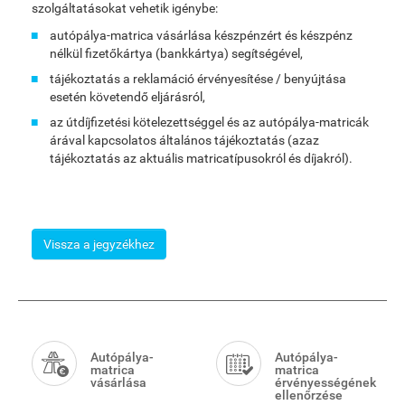
szolgáltatásokat vehetik igénybe:
autópálya-matrica vásárlása készpénzért és készpénz
nélkül fizetőkártya (bankkártya) segítségével,
tájékoztatás a reklamáció érvényesítése / benyújtása
esetén követendő eljárásról,
az útdíjfizetési kötelezettséggel és az autópálya-matricák
árával kapcsolatos általános tájékoztatás (azaz
tájékoztatás az aktuális matricatípusokról és díjakról).
Vissza a jegyzékhez
Smart
Menu
Autópálya-
Autópálya-
matrica
matrica
vásárlása
érvényességének
ellenőrzése