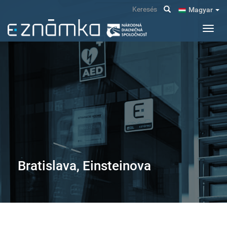
Ugrás
Keresés
Magyar
a
tartalomra
Navig
átkap
Bratislava, Einsteinova