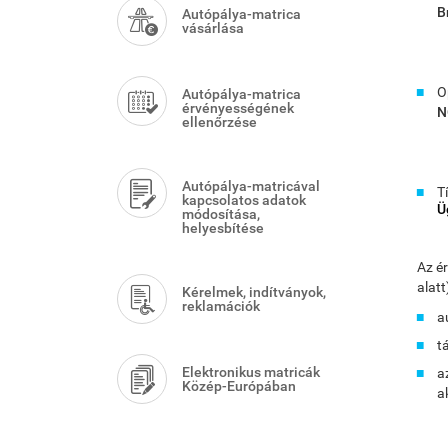
Menu
B
Autópálya-matrica
vásárlása
O
Autópálya-matrica
érvényességének
N
ellenőrzése
Autópálya-matricával
T
kapcsolatos adatok
Ü
módosítása,
helyesbítése
Az é
alatt
Kérelmek, indítványok,
reklamációk
a
t
Elektronikus matricák
a
Közép-Európában
a