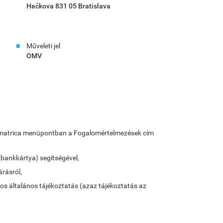
Hečkova 831 05 Bratislava
Műveleti jel
OMV
lya-matrica menüpontban a Fogalomértelmezések cím
(bankkártya) segítségével,
árásról,
tos általános tájékoztatás (azaz tájékoztatás az