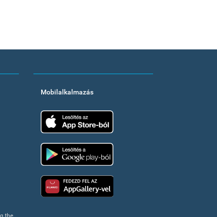
Mobilalkalmazás
App Store
Google Play
Huawei app gallery
ng the