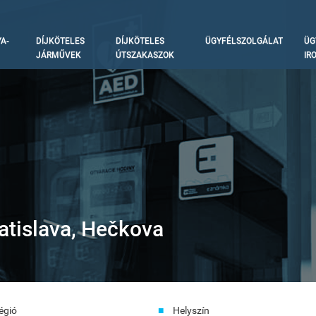
A-
DÍJKÖTELES
DÍJKÖTELES
ÜGYFÉLSZOLGÁLAT
ÜG
tion
JÁRMŰVEK
ÚTSZAKASZOK
IR
atislava, Hečkova
égió
Helyszín