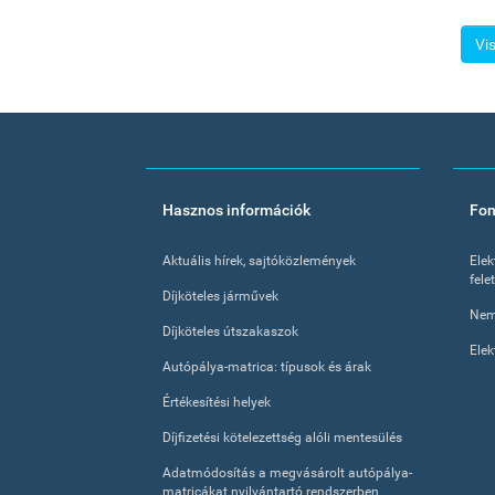
Vi
Footer
Hasznos információk
Fon
menu
Aktuális hírek, sajtóközlemények
Elek
fele
Díjköteles járművek
Nem
Díjköteles útszakaszok
Elek
Autópálya-matrica: típusok és árak
Értékesítési helyek
Díjfizetési kötelezettség alóli mentesülés
Adatmódosítás a megvásárolt autópálya-
matricákat nyilvántartó rendszerben