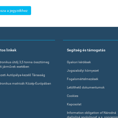
ssza a jegyzékhez
tos linkek
Segítség és támogatás
tronikus útdíj 3,5 tonna össztömeg
Gyakori kérdések
tti járművek esetében
Jogszabályi környezet
zeti Autópálya-kezelő Társaság
Fogalomértelmezések
tronikus matricák Közép-Európában
Letölthető dokumentumok
Cookies
Kapcsolat
Information obligation of Národná
diaľničná spoločnosť, a.s. concerni