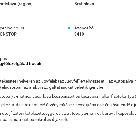
ratislava (region)
Bratislava
pening hours
Azonosító
ONSTOP
9410
ípus
gyfélszolgálati irodák
rtékesítési helyeken az ügyfelek (az „ügyfél” értelmezését l. az Autópá
) elsősorban az alábbi szolgáltatásokat vehetik igénybe:
utópálya-matrica vásárlása készpénzért és készpénz nélkül fizetőkártya 
ájékoztatás a reklamáció érvényesítése / benyújtása esetén követendő elj
z útdíjfizetési kötelezettséggel és az autópálya-matricák árával kapcsola
ktuális matricatípusokról és díjakról).