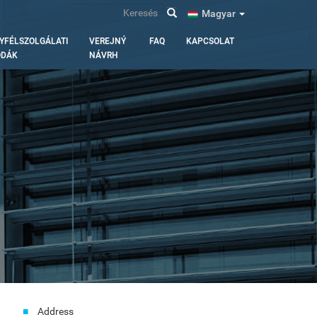
Keresés
Magyar
YFÉLSZOLGÁLATI
VEREJNÝ
FAQ
KAPCSOLAT
ODÁK
NÁVRH
Address