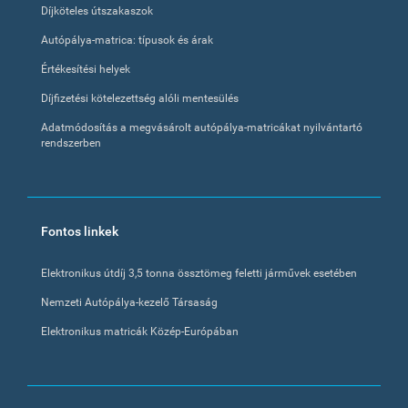
Díjköteles útszakaszok
Autópálya-matrica: típusok és árak
Értékesítési helyek
Díjfizetési kötelezettség alóli mentesülés
Adatmódosítás a megvásárolt autópálya-matricákat nyilvántartó
rendszerben
Fontos linkek
Elektronikus útdíj 3,5 tonna össztömeg feletti járművek esetében
Nemzeti Autópálya-kezelő Társaság
Elektronikus matricák Közép-Európában