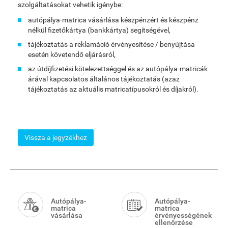
szolgáltatásokat vehetik igénybe:
autópálya-matrica vásárlása készpénzért és készpénz
nélkül fizetőkártya (bankkártya) segítségével,
tájékoztatás a reklamáció érvényesítése / benyújtása
esetén követendő eljárásról,
az útdíjfizetési kötelezettséggel és az autópálya-matricák
árával kapcsolatos általános tájékoztatás (azaz
tájékoztatás az aktuális matricatípusokról és díjakról).
Vissza a jegyzékhez
Smart
Menu
Autópálya-
Autópálya-
matrica
matrica
vásárlása
érvényességének
ellenőrzése