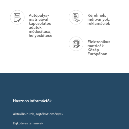
Autópálya-
Kérelmek,
matricával
indítványok,
kapcsolatos
reklamációk
adatok
módosítása,
helyesbítése
Elektronikus
matricák
Közép-
Európában
Footer
Hasznos információk
menu
Aktuális hírek, sajtóközlemények
Díjköteles járművek