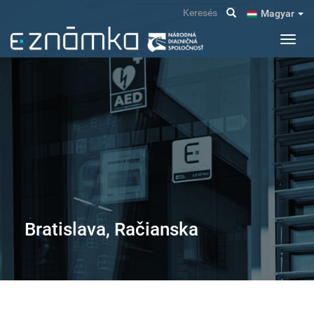
Ugrás
Keresés
Magyar
a
tartalomra
Navig
átkap
Bratislava, Račianska