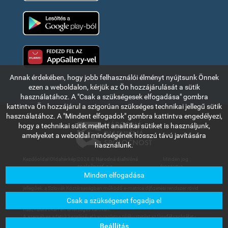
Google Play
Huawei app gallery
Annak érdekében, hogy jobb felhasználói élményt nyújtsunk Önnek
ezen a weboldalon, kérjük az Ön hozzájárulását a sütik
használatához. A "Csak a szükségesek elfogadása" gombra
kattintva Ön hozzájárul a szigorúan szükséges technikai jellegű sütik
használatához. A "Mindent elfogadok" gombra kattintva engedélyezi,
hogy a technikai sütik mellett analitikai sütiket is használjunk,
amelyeket a weboldal minőségének hosszú távú javítására
használunk.
Kezdőoldal
|
Oldaltérkép
|
2024 ©
Národná diaľničná
. Minden jog
spoločnosť, a.s.
fenntartva.
Minden elfogadása
Az ebben a részben olvasható információk és adatok kizárólag tájékoztató
jellegűek, a Szlovák Köztársaságban működő e-matrica díjfizetési rendszer rövid
bemutatására szolgálnak. A Národná diaľničná spoločnosť, a.s. társaság nem
Csak a szükségeset fogadja el
vállal felelősséget a felhasználókat vagy harmadik személyt az információk
használata okán ért lehetséges károkért.
A személyes adatok kezelésével kapcsolatos tájékoztatást az
Ügyfélszolgálat -
Letölthető dokumentumok
menüpont alatt található Általános üzleti feltételek
Beállítás