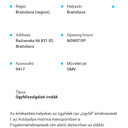
Régió
Helyszín
Bratislava (region)
Bratislava
Address
Opening hours
Račianska 66 831 02
NONSTOP
Bratislava
Azonosító
Műveleti jel
9417
OMV
Típus
Ügyfélszolgálati irodák
Az értékesítési helyeken az ügyfelek (az „ügyfél” értelmezését
l. az Autópálya-matrica menüpontban a
Fogalomértelmezések cím alatt) elsősorban az alábbi