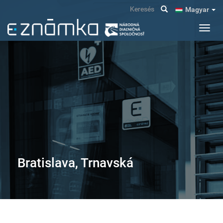
Ugrás
Keresés
Magyar
a
tartalomra
Navig
átkap
Bratislava, Trnavská