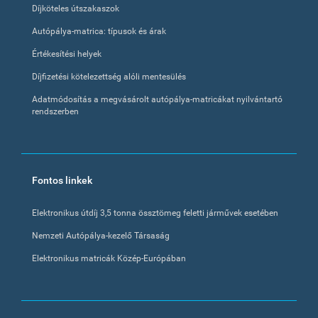
Díjköteles útszakaszok
Autópálya-matrica: típusok és árak
Értékesítési helyek
Díjfizetési kötelezettség alóli mentesülés
Adatmódosítás a megvásárolt autópálya-matricákat nyilvántartó
rendszerben
Fontos linkek
Elektronikus útdíj 3,5 tonna össztömeg feletti járművek esetében
Nemzeti Autópálya-kezelő Társaság
Elektronikus matricák Közép-Európában