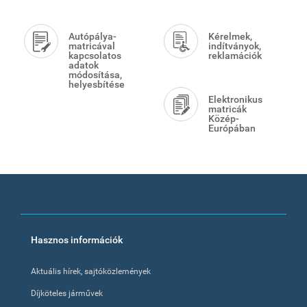
Autópálya-
Kérelmek,
matricával
indítványok,
kapcsolatos
reklamációk
adatok
módosítása,
helyesbítése
Elektronikus
matricák
Közép-
Európában
Footer
Hasznos információk
menu
Aktuális hírek, sajtóközlemények
Díjköteles járművek