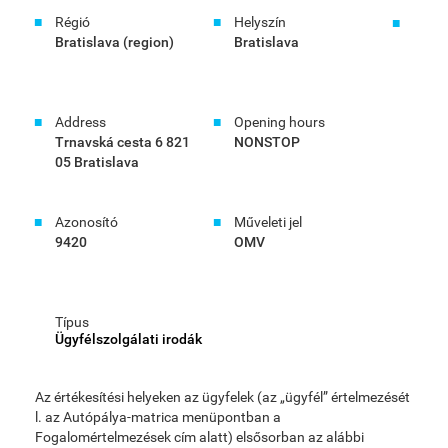
Régió
Helyszín
Bratislava (region)
Bratislava
Address
Opening hours
Trnavská cesta 6 821
NONSTOP
05 Bratislava
Azonosító
Műveleti jel
9420
OMV
Típus
Ügyfélszolgálati irodák
Az értékesítési helyeken az ügyfelek (az „ügyfél” értelmezését
l. az Autópálya-matrica menüpontban a
Fogalomértelmezések cím alatt) elsősorban az alábbi