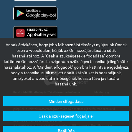
Google Play
Huawei app gallery
Annak érdekében, hogy jobb felhasználói élményt nyújtsunk Önnek
ezen a weboldalon, kérjük az Ön hozzájárulását a sütik
használatához. A "Csak a szükségesek elfogadása" gombra
kattintva Ön hozzájárul a szigorúan szükséges technikai jellegű sütik
használatához. A "Mindent elfogadok" gombra kattintva engedélyezi,
hogy a technikai sütik mellett analitikai sütiket is használjunk,
amelyeket a weboldal minőségének hosszú távú javítására
használunk.
Kezdőoldal
|
Oldaltérkép
|
2024 ©
Národná diaľničná
. Minden jog
spoločnosť, a.s.
fenntartva.
Minden elfogadása
Az ebben a részben olvasható információk és adatok kizárólag tájékoztató
jellegűek, a Szlovák Köztársaságban működő e-matrica díjfizetési rendszer rövid
bemutatására szolgálnak. A Národná diaľničná spoločnosť, a.s. társaság nem
Csak a szükségeset fogadja el
vállal felelősséget a felhasználókat vagy harmadik személyt az információk
használata okán ért lehetséges károkért.
A személyes adatok kezelésével kapcsolatos tájékoztatást az
Ügyfélszolgálat -
Letölthető dokumentumok
menüpont alatt található Általános üzleti feltételek
Beállítás