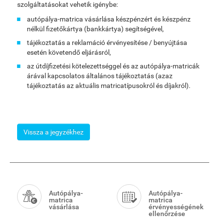
szolgáltatásokat vehetik igénybe:
autópálya-matrica vásárlása készpénzért és készpénz
nélkül fizetőkártya (bankkártya) segítségével,
tájékoztatás a reklamáció érvényesítése / benyújtása
esetén követendő eljárásról,
az útdíjfizetési kötelezettséggel és az autópálya-matricák
árával kapcsolatos általános tájékoztatás (azaz
tájékoztatás az aktuális matricatípusokról és díjakról).
Vissza a jegyzékhez
Smart
Menu
Autópálya-
Autópálya-
matrica
matrica
vásárlása
érvényességének
ellenőrzése