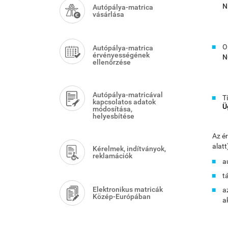
Menu
N
Autópálya-matrica
vásárlása
O
Autópálya-matrica
érvényességének
N
ellenőrzése
Autópálya-matricával
T
kapcsolatos adatok
Ü
módosítása,
helyesbítése
Az é
alatt
Kérelmek, indítványok,
reklamációk
a
t
Elektronikus matricák
a
Közép-Európában
a