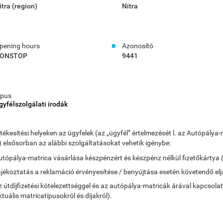
itra (region)
Nitra
pening hours
Azonosító
ONSTOP
9441
ípus
gyfélszolgálati irodák
rtékesítési helyeken az ügyfelek (az „ügyfél” értelmezését l. az Autópá
) elsősorban az alábbi szolgáltatásokat vehetik igénybe:
utópálya-matrica vásárlása készpénzért és készpénz nélkül fizetőkártya 
ájékoztatás a reklamáció érvényesítése / benyújtása esetén követendő elj
z útdíjfizetési kötelezettséggel és az autópálya-matricák árával kapcsola
ktuális matricatípusokról és díjakról).