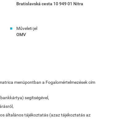
Bratislavská cesta 10 949 01 Nitra
Műveleti jel
OMV
lya-matrica menüpontban a Fogalomértelmezések cím
(bankkártya) segítségével,
árásról,
tos általános tájékoztatás (azaz tájékoztatás az