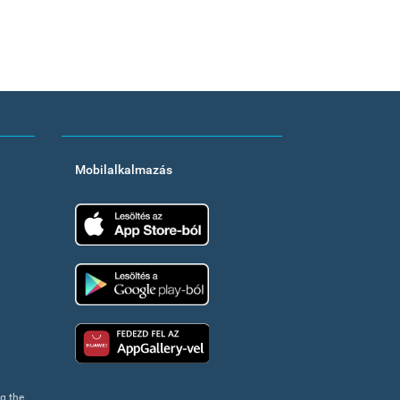
Mobilalkalmazás
App Store
Google Play
Huawei app gallery
ng the