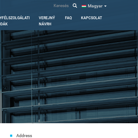
Keresés
Magyar
YFÉLSZOLGÁLATI
VEREJNÝ
FAQ
KAPCSOLAT
ODÁK
NÁVRH
Address