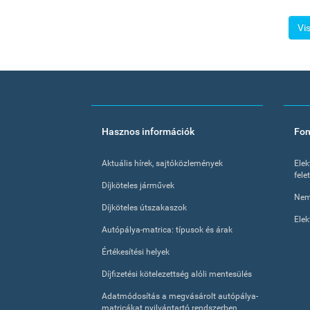
Vi
Footer
Hasznos információk
Fon
menu
Aktuális hírek, sajtóközlemények
Elek
fele
Díjköteles járművek
Nem
Díjköteles útszakaszok
Elek
Autópálya-matrica: típusok és árak
Értékesítési helyek
Díjfizetési kötelezettség alóli mentesülés
Adatmódosítás a megvásárolt autópálya-
matricákat nyilvántartó rendszerben