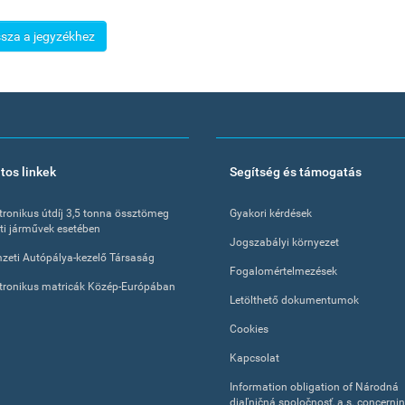
ssza a jegyzékhez
tos linkek
Segítség és támogatás
tronikus útdíj 3,5 tonna össztömeg
Gyakori kérdések
tti járművek esetében
Jogszabályi környezet
zeti Autópálya-kezelő Társaság
Fogalomértelmezések
tronikus matricák Közép-Európában
Letölthető dokumentumok
Cookies
Kapcsolat
Information obligation of Národná
diaľničná spoločnosť, a.s. concerni