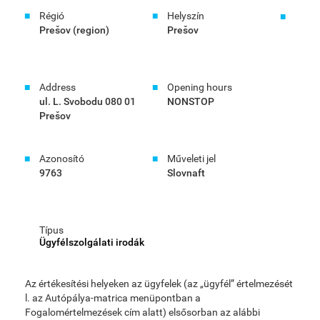
Régió
Helyszín
Prešov (region)
Prešov
Address
Opening hours
ul. L. Svobodu 080 01
NONSTOP
Prešov
Azonosító
Műveleti jel
9763
Slovnaft
Típus
Ügyfélszolgálati irodák
Az értékesítési helyeken az ügyfelek (az „ügyfél” értelmezését
l. az Autópálya-matrica menüpontban a
Fogalomértelmezések cím alatt) elsősorban az alábbi