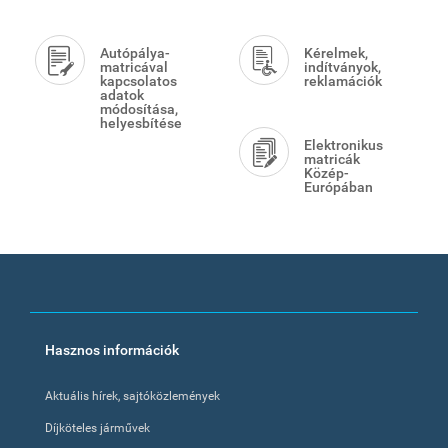
Autópálya-
Kérelmek,
matricával
indítványok,
kapcsolatos
reklamációk
adatok
módosítása,
helyesbítése
Elektronikus
matricák
Közép-
Európában
Footer
Hasznos információk
menu
Aktuális hírek, sajtóközlemények
Díjköteles járművek