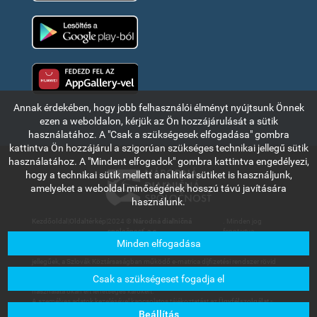
Google Play
Huawei app gallery
Annak érdekében, hogy jobb felhasználói élményt nyújtsunk Önnek
ezen a weboldalon, kérjük az Ön hozzájárulását a sütik
használatához. A "Csak a szükségesek elfogadása" gombra
kattintva Ön hozzájárul a szigorúan szükséges technikai jellegű sütik
használatához. A "Mindent elfogadok" gombra kattintva engedélyezi,
hogy a technikai sütik mellett analitikai sütiket is használjunk,
amelyeket a weboldal minőségének hosszú távú javítására
használunk.
Kezdőoldal
|
Oldaltérkép
|
2024 ©
Národná diaľničná
. Minden jog
spoločnosť, a.s.
fenntartva.
Minden elfogadása
Az ebben a részben olvasható információk és adatok kizárólag tájékoztató
jellegűek, a Szlovák Köztársaságban működő e-matrica díjfizetési rendszer rövid
bemutatására szolgálnak. A Národná diaľničná spoločnosť, a.s. társaság nem
Csak a szükségeset fogadja el
vállal felelősséget a felhasználókat vagy harmadik személyt az információk
használata okán ért lehetséges károkért.
A személyes adatok kezelésével kapcsolatos tájékoztatást az
Ügyfélszolgálat -
Letölthető dokumentumok
menüpont alatt található Általános üzleti feltételek
Beállítás