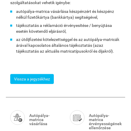
szolgáltatásokat vehetik igénybe:
autópálya-matrica vásárlása készpénzért és készpénz
nélkül fizetőkártya (bankkártya) segítségével,
tájékoztatás a reklamáció érvényesítése / benyújtása
esetén követendő eljárásról,
az útdíjfizetési kötelezettséggel és az autópálya-matricák
árával kapcsolatos általános tájékoztatás (azaz
tájékoztatás az aktuális matricatípusokról és díjakról).
Vissza a jegyzékhez
Smart
Menu
Autópálya-
Autópálya-
matrica
matrica
vásárlása
érvényességének
ellenőrzése