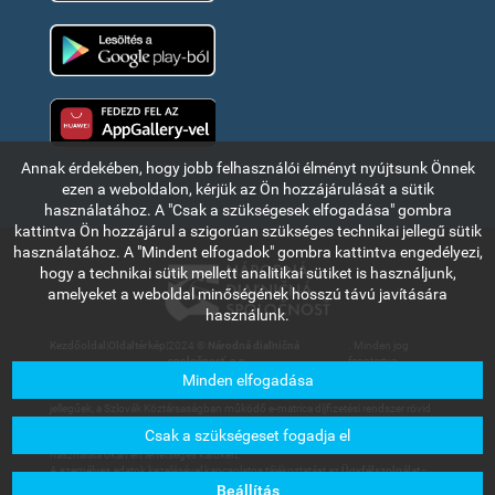
Google Play
Huawei app gallery
Annak érdekében, hogy jobb felhasználói élményt nyújtsunk Önnek
ezen a weboldalon, kérjük az Ön hozzájárulását a sütik
használatához. A "Csak a szükségesek elfogadása" gombra
kattintva Ön hozzájárul a szigorúan szükséges technikai jellegű sütik
használatához. A "Mindent elfogadok" gombra kattintva engedélyezi,
hogy a technikai sütik mellett analitikai sütiket is használjunk,
amelyeket a weboldal minőségének hosszú távú javítására
használunk.
Kezdőoldal
|
Oldaltérkép
|
2024 ©
Národná diaľničná
. Minden jog
spoločnosť, a.s.
fenntartva.
Minden elfogadása
Az ebben a részben olvasható információk és adatok kizárólag tájékoztató
jellegűek, a Szlovák Köztársaságban működő e-matrica díjfizetési rendszer rövid
bemutatására szolgálnak. A Národná diaľničná spoločnosť, a.s. társaság nem
Csak a szükségeset fogadja el
vállal felelősséget a felhasználókat vagy harmadik személyt az információk
használata okán ért lehetséges károkért.
A személyes adatok kezelésével kapcsolatos tájékoztatást az
Ügyfélszolgálat -
Letölthető dokumentumok
menüpont alatt található Általános üzleti feltételek
Beállítás