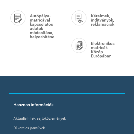
Autópálya-
Kérelmek,
matricával
indítványok,
kapcsolatos
reklamációk
adatok
módosítása,
helyesbítése
Elektronikus
matricák
Közép-
Európában
Footer
Hasznos információk
menu
Aktuális hírek, sajtóközlemények
Díjköteles járművek