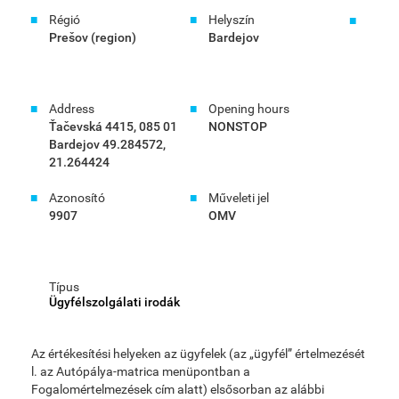
Régió
Helyszín
Prešov (region)
Bardejov
Address
Opening hours
Ťačevská 4415, 085 01
NONSTOP
Bardejov 49.284572,
21.264424
Azonosító
Műveleti jel
9907
OMV
Típus
Ügyfélszolgálati irodák
Az értékesítési helyeken az ügyfelek (az „ügyfél” értelmezését
l. az Autópálya-matrica menüpontban a
Fogalomértelmezések cím alatt) elsősorban az alábbi