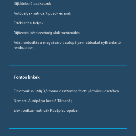
Díjköteles útszakaszok
Autópálya-matrica: típusok és árak
Értékesítési helyek
Díjfizetési kötelezettség alóli mentesülés
Adatmódosítás a megvásárolt autópálya-matricákat nyilvántartó
rendszerben
Fontos linkek
Elektronikus útdíj 3,5 tonna össztömeg feletti járművek esetében
Nemzeti Autópálya-kezelő Társaság
Elektronikus matricák Közép-Európában