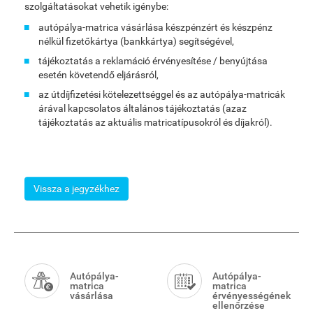
szolgáltatásokat vehetik igénybe:
autópálya-matrica vásárlása készpénzért és készpénz
nélkül fizetőkártya (bankkártya) segítségével,
tájékoztatás a reklamáció érvényesítése / benyújtása
esetén követendő eljárásról,
az útdíjfizetési kötelezettséggel és az autópálya-matricák
árával kapcsolatos általános tájékoztatás (azaz
tájékoztatás az aktuális matricatípusokról és díjakról).
Vissza a jegyzékhez
Smart
Menu
Autópálya-
Autópálya-
matrica
matrica
vásárlása
érvényességének
ellenőrzése