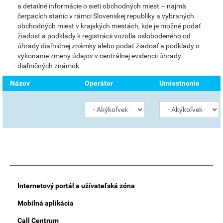
a detailné informácie o sieti obchodných miest – najmä
čerpacích staníc v rámci Slovenskej republiky a vybraných
obchodných miest v krajských mestách, kde je možné podať
žiadosť a podklady k registrácii vozidla oslobodeného od
úhrady diaľničnej známky alebo podať žiadosť a podklady o
vykonanie zmeny údajov v centrálnej evidencii úhrady
diaľničných známok.
Názov
Operátor
Umiestnenie
Main
Internetový portál a užívateľská zóna
Menu
Mobilná aplikácia
Call Centrum