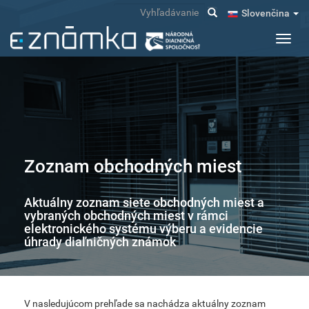
Skočiť
Vyhľadávanie
Slovenčina
na
hlavný
Toggl
obsah
navig
Zoznam obchodných miest
Aktuálny zoznam siete obchodných miest a
vybraných obchodných miest v rámci
elektronického systému výberu a evidencie
úhrady diaľničných známok
V nasledujúcom prehľade sa nachádza aktuálny zoznam