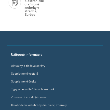
Elektronické
diaľničné
známky v
strednej
Európe
Footer
Užitočné informácie
menu
Aktuality a tlačové správy
Spoplatnené vozidlá
Spoplatnené úseky
Typy a ceny diaľničných známok
Zoznam obchodných miest
Oslobodenie od úhrady diaľničnej známky