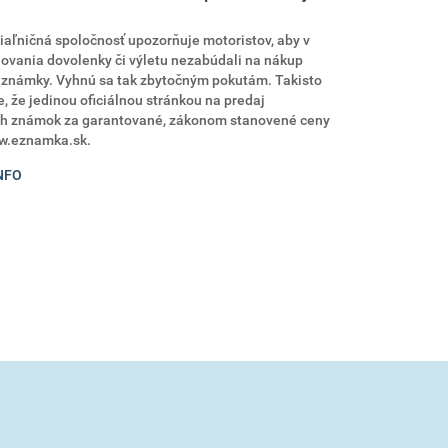
aľničná spoločnosť upozorňuje motoristov, aby v
ovania dovolenky či výletu nezabúdali na nákup
j známky. Vyhnú sa tak zbytočným pokutám. Takisto
, že jedinou oficiálnou stránkou na predaj
ch známok za garantované, zákonom stanovené ceny
w.eznamka.sk.
NFO