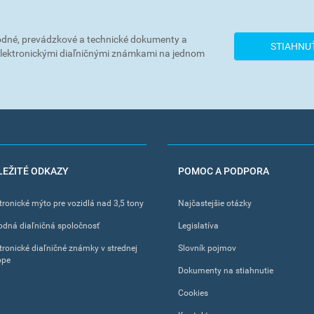
dné, prevádzkové a technické dokumenty a
STIAHNU
 elektronickými diaľničnými známkami na jednom
LEŽITÉ ODKAZY
POMOC A PODPORA
tronické mýto pre vozidlá nad 3,5 tony
Najčastejšie otázky
odná diaľničná spoločnosť
Legislatíva
tronické diaľničné známky v strednej
Slovník pojmov
ope
Dokumenty na stiahnutie
Cookies