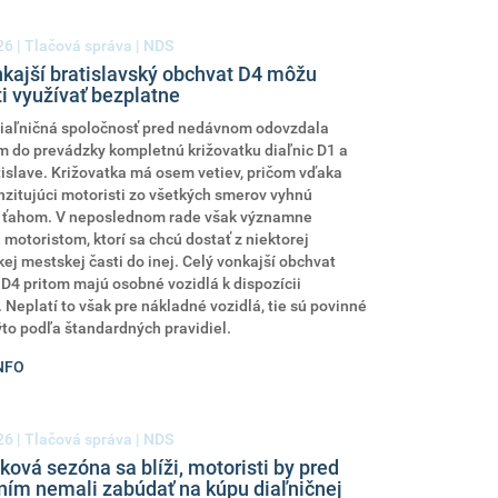
26
| Tlačová správa | NDS
nkajší bratislavský obchvat D4 môžu
i využívať bezplatne
iaľničná spoločnosť pred nedávnom odovzdala
 do prevádzky kompletnú križovatku diaľnic D1 a
tislave. Križovatka má osem vetiev, pričom vďaka
nzitujúci motoristi zo všetkých smerov vyhnú
ťahom. V neposlednom rade však významne
motoristom, ktorí sa chcú dostať z niektorej
kej mestskej časti do inej. Celý vonkajší obchvat
 D4 pritom majú osobné vozidlá k dispozícii
 Neplatí to však pre nákladné vozidlá, tie sú povinné
to podľa štandardných pravidiel.
NFO
26
| Tlačová správa | NDS
ová sezóna sa blíži, motoristi by pred
ním nemali zabúdať na kúpu diaľničnej