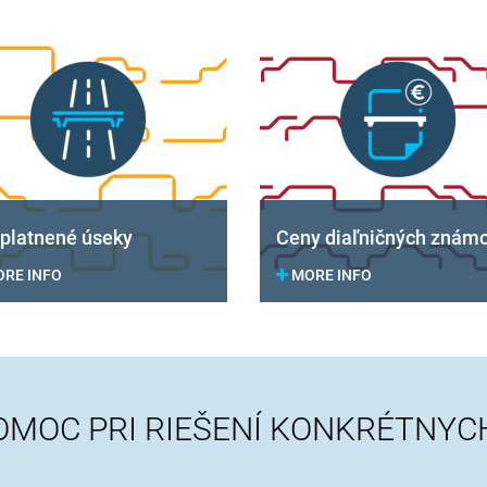
platnené úseky
Ceny diaľničných znám
RE INFO
MORE INFO
OMOC PRI RIEŠENÍ KONKRÉTNYCH