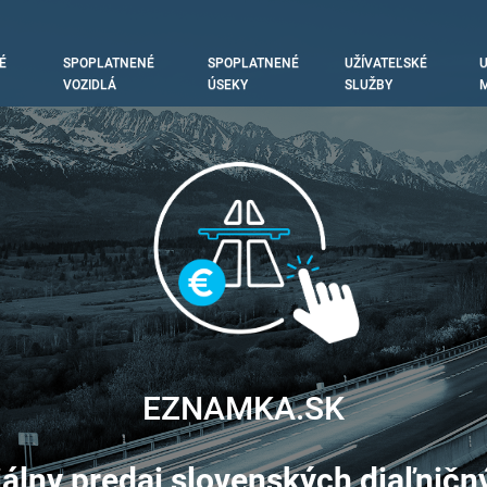
N
É
SPOPLATNENÉ
SPOPLATNENÉ
UŽÍVATEĽSKÉ
U
IGATION
VOZIDLÁ
ÚSEKY
SLUŽBY
M
EZNAMKA.SK
iálny predaj slovenských diaľnič