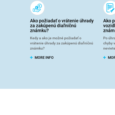
Ako požiadať o vrátenie úhrady
Ako p
za zakúpenú diaľničnú
vozid
známku?
znám
Kedy a ako je možné požiadať o
Po úhra
vrátenie úhrady za zakúpenú diaľničnú
chyby v
známku?
neviete
MORE INFO
MOR