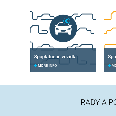
Spoplatnené vozidlá
Spo
MORE INFO
MO
RADY A P