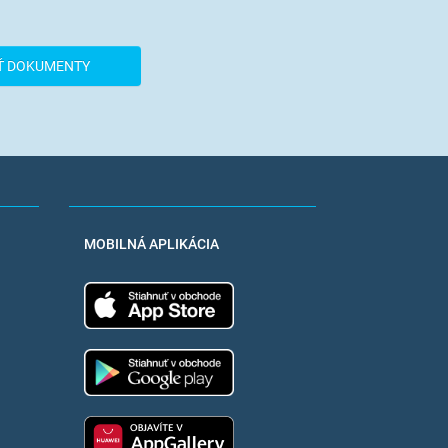
Ť DOKUMENTY
MOBILNÁ APLIKÁCIA
App Store
Google Play
Huawei app gallery