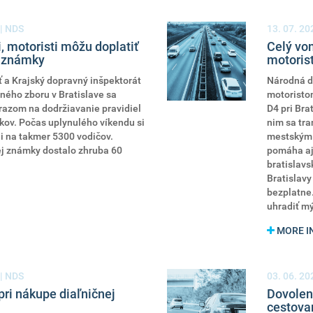
 | NDS
13. 07. 20
i, motoristi môžu doplatiť
Celý vo
j známky
motorist
 a Krajský dopravný inšpektorát
Národná d
jného zboru v Bratislave sa
motoristom
dôrazom na dodržiavanie pravidiel
D4 pri Bra
kov. Počas uplynulého víkendu si
nim sa tra
ili na takmer 5300 vodičov.
mestským 
ej známky dostalo zhruba 60
pomáha aj 
bratislavs
Bratislavy
bezplatne.
uhradiť mý
MORE I
 | NDS
03. 06. 20
pri nákupe diaľničnej
Dovolenk
cestova