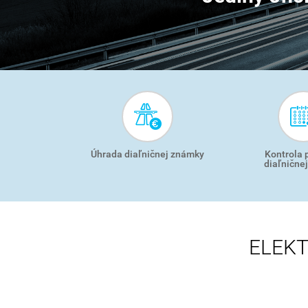
SMART
MENU
Úhrada diaľničnej známky
Kontrola 
diaľnične
ELEKT