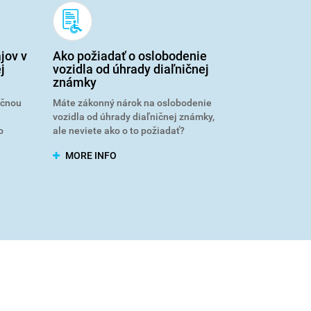
jov v
Ako požiadať o oslobodenie
j
vozidla od úhrady diaľničnej
známky
ičnou
Máte zákonný nárok na oslobodenie
vozidla od úhrady diaľničnej známky,
o
ale neviete ako o to požiadať?
MORE INFO