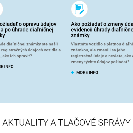
ožiadať o opravu údajov
Ako požiadať o zmeny úda
la po úhrade diaľničnej
evidencii úhrady diaľnične
ky
známky
de diaľničnej známky ste našli
Vlastníte vozidlo s platnou diaľn
 registračných údajoch vozidla a
známkou, ale zmenili sa jeho
, ako ich opraviť?
registračné údaje a neviete, ako 
zmeny týchto údajov požiadať?
E INFO
MORE INFO
AKTUALITY A TLAČOVÉ SPRÁVY