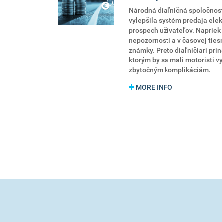
Národná diaľničná spoločnos
vylepšila systém predaja ele
prospech užívateľov. Napriek 
nepozornosti a v časovej ties
známky. Preto diaľničiari prin
ktorým by sa mali motoristi vy
zbytočným komplikáciám.
MORE INFO