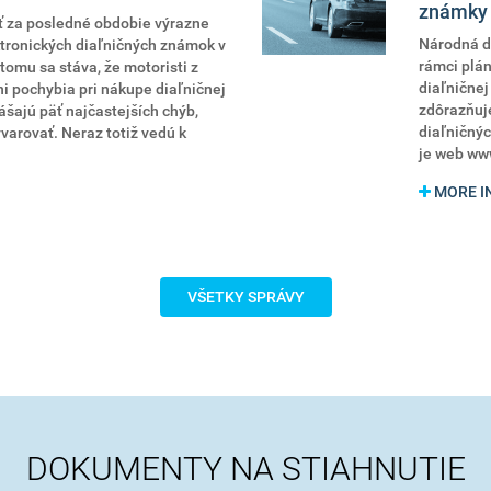
známky
ť za posledné obdobie výrazne
Národná di
ktronických diaľničných známok v
rámci plán
tomu sa stáva, že motoristi z
diaľnične
ni pochybia pri nákupe diaľničnej
zdôrazňuje
ášajú päť najčastejších chýb,
diaľničný
varovať. Neraz totiž vedú k
je web ww
MORE I
VŠETKY SPRÁVY
DOKUMENTY NA STIAHNUTIE