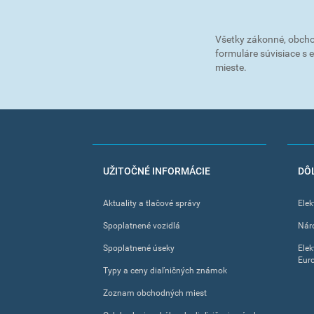
Všetky zákonné, obcho
formuláre súvisiace s
mieste.
FOOTER
UŽITOČNÉ INFORMÁCIE
DÔ
MENU
Aktuality a tlačové správy
Elek
Spoplatnené vozidlá
Nár
Spoplatnené úseky
Elek
Eur
Typy a ceny diaľničných známok
Zoznam obchodných miest