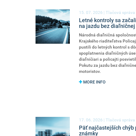
15. 07. 2026
| Tlačová správa
Letné kontroly sa začal
na jazdu bez diaľnične
Národná diaľničná spoločnosť
Krajského riaditeľstva Polica
pustili do letných kontrol s 
spoplatnenia diaľničných úse
diaľničiari a policajti posviet
Pokutu za jazdu bez diaľničn
motoristov.
MORE INFO
17. 06. 2026
| Tlačová správa
Päť najčastejších chýb 
známky