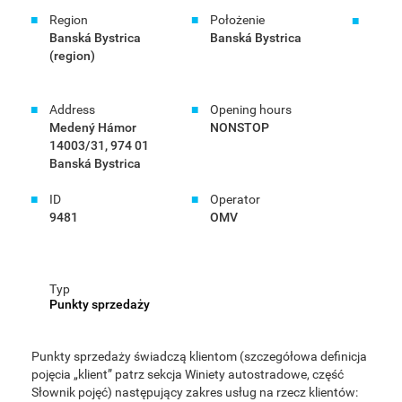
Region
Położenie
Banská Bystrica
Banská Bystrica
(region)
Address
Opening hours
Medený Hámor
NONSTOP
14003/31, 974 01
Banská Bystrica
ID
Operator
9481
OMV
Typ
Punkty sprzedaży
Punkty sprzedaży świadczą klientom (szczegółowa definicja
pojęcia „klient” patrz sekcja Winiety autostradowe, część
Słownik pojęć) następujący zakres usług na rzecz klientów: