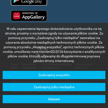
Huawei app gallery
W celu zapewnienia lepszego doświadczenia użytkownika na tej
stronie, prosimy o wyrażenie zgody na używanie plików cookie. Za
pomocą przycisku „Zaakceptuj tylko niezbędne” zezwalasz na
używanie absolutnie niezbędnych technicznych plików cookie. Za
pomocą przycisku „Akceptuj wszystko”, oprócz technicznych plików
cookie, umożliwisz nam równie+D2:D13ż korzystanie z analitycznych
plików cookie, których używamy do długoterminowej poprawy
jakości strony internetowej.
Strona
|
Mapa strony
|
2024 ©
Národná diaľničná
. Wszystkie prawa
główna
internetowej
spoločnosť, a.s.
zastrzeżone.
Zaakceptuj wszystko
Informacje i dane znajdujące się w tej części portalu internetowego mają wyłącznie
charakter informacyjny i służą do krótkiego zapoznania się z elektronicznym
systemem poboru opłat i ewidencją uiszczonych opłat za zakup winiet w
Republice Słowackiej. Spółka Národná diaľničná spoločnosť, a.s. nie ponosi
Zaakceptuj tylko niezbędne
odpowiedzialności za jakąkolwiek szkodę, która mogłaby powstać użytkownikom
lub osobom trzecim w związku z ich zastosowaniem.
Informacje o przetwarzaniu danych osobowych są dostępne w Ogólnych
Warunkach Handlowych, dostępnych w sekcji
Usługi dla klientów - Dokumenty
Ustawić
do pobrania