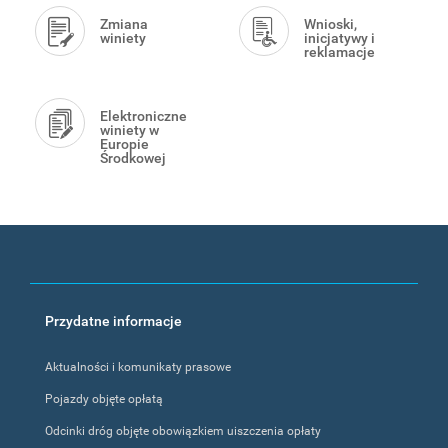
Zmiana
Wnioski,
winiety
inicjatywy i
reklamacje
Elektroniczne
winiety w
Europie
Środkowej
Footer
Przydatne informacje
menu
Aktualności i komunikaty prasowe
Pojazdy objęte opłatą
Odcinki dróg objęte obowiązkiem uiszczenia opłaty