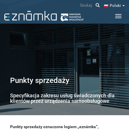
Przejdź
Szukaj
Polski
do
treści
Toggl
navig
Punkty sprzedaży
Specyfikacja zakresu usług świadczonych dla
klientów przez urządzenia samoobsługowe
Punkty sprzedaży
oznaczone logiem „eznámka“,