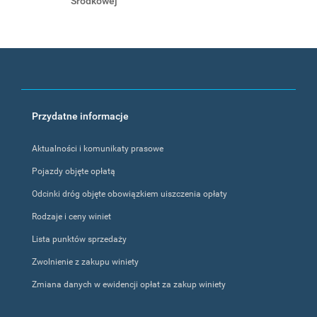
Środkowej
Footer
Przydatne informacje
menu
Aktualności i komunikaty prasowe
Pojazdy objęte opłatą
Odcinki dróg objęte obowiązkiem uiszczenia opłaty
Rodzaje i ceny winiet
Lista punktów sprzedaży
Zwolnienie z zakupu winiety
Zmiana danych w ewidencji opłat za zakup winiety