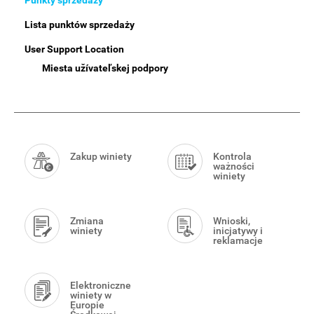
Punkty sprzedaży
Lista punktów sprzedaży
User Support Location
Miesta užívateľskej podpory
Smart
Menu
Zakup winiety
Kontrola
ważności
winiety
Zmiana
Wnioski,
winiety
inicjatywy i
reklamacje
Elektroniczne
winiety w
Europie