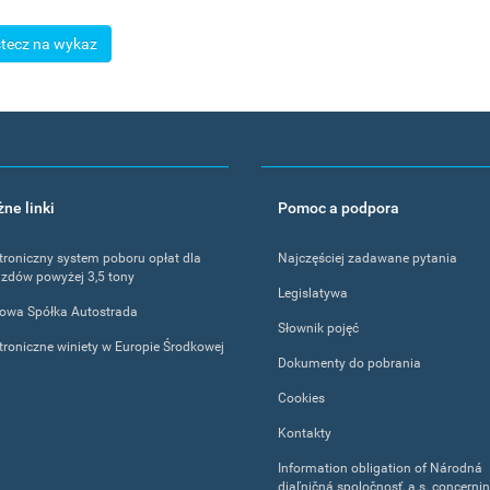
tecz na wykaz
ne linki
Pomoc a podpora
troniczny system poboru opłat dla
Najczęściej zadawane pytania
zdów powyżej 3,5 tony
Legislatywa
jowa Spółka Autostrada
Słownik pojęć
troniczne winiety w Europie Środkowej
Dokumenty do pobrania
Cookies
Kontakty
Information obligation of Národná
diaľničná spoločnosť, a.s. concerni