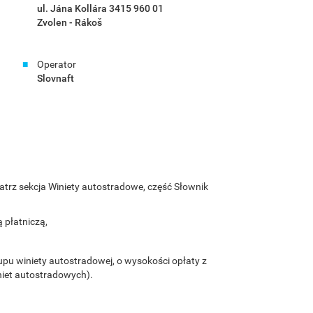
ul. Jána Kollára 3415 960 01
Zvolen - Rákoš
Operator
Slovnaft
patrz sekcja Winiety autostradowe, część Słownik
 płatniczą,
kupu winiety autostradowej, o wysokości opłaty z
niet autostradowych).