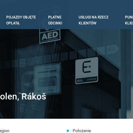
POJAZDY OBJĘTE
PŁATNE
USŁUGI NA RZECZ
PUN
tion
OPŁATĄ
ODCINKI
KLIENTÓW
KLI
olen, Rákoš
egion
Położenie