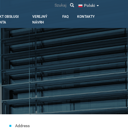
Szukaj
Polski
KT OBSŁUGI
VEREJNÝ
FAQ
KONTAKTY
ENTA
NÁVRH
Address