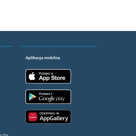
Aplikacja mobilna
App Store
Google Play
Huawei app gallery
ng the