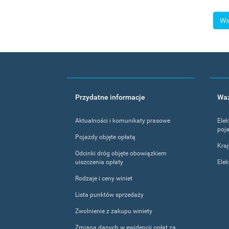
Ws
Footer
Przydatne informacje
Waż
menu
Aktualności i komunikaty prasowe
Elek
poja
Pojazdy objęte opłatą
Kra
Odcinki dróg objęte obowiązkiem
uiszczenia opłaty
Elek
Rodzaje i ceny winiet
Lista punktów sprzedaży
Zwolnienie z zakupu winiety
Zmiana danych w ewidencji opłat za