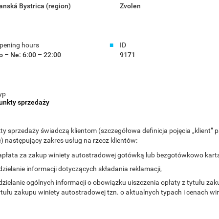
anská Bystrica (region)
Zvolen
pening hours
ID
o – Ne: 6:00 – 22:00
9171
yp
unkty sprzedaży
ty sprzedaży świadczą klientom (szczegółowa definicja pojęcia „klient” 
ć) następujący zakres usług na rzecz klientów:
apłata za zakup winiety autostradowej gotówką lub bezgotówkowo kartą
dzielanie informacji dotyczących składania reklamacji,
dzielanie ogólnych informacji o obowiązku uiszczenia opłaty z tytułu za
ytułu zakupu winiety autostradowej tzn. o aktualnych typach i cenach wi