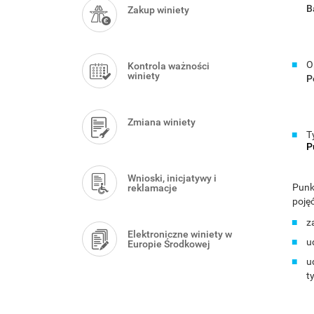
Menu
B
Zakup winiety
O
Kontrola ważności
winiety
P
Zmiana winiety
T
P
Wnioski, inicjatywy i
Punk
reklamacje
poję
z
Elektroniczne winiety w
u
Europie Środkowej
u
t