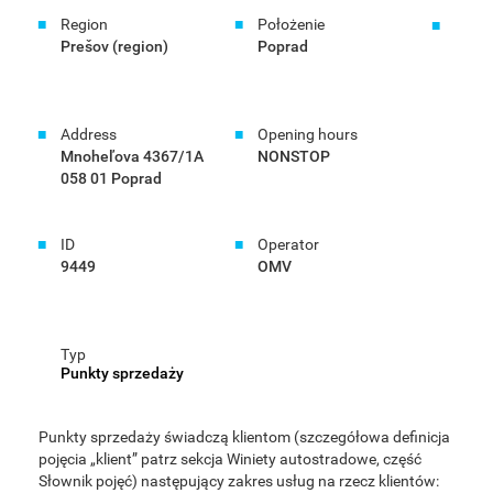
Region
Położenie
Prešov (region)
Poprad
Address
Opening hours
Mnoheľova 4367/1A
NONSTOP
058 01 Poprad
ID
Operator
9449
OMV
Typ
Punkty sprzedaży
Punkty sprzedaży świadczą klientom (szczegółowa definicja
pojęcia „klient” patrz sekcja Winiety autostradowe, część
Słownik pojęć) następujący zakres usług na rzecz klientów: