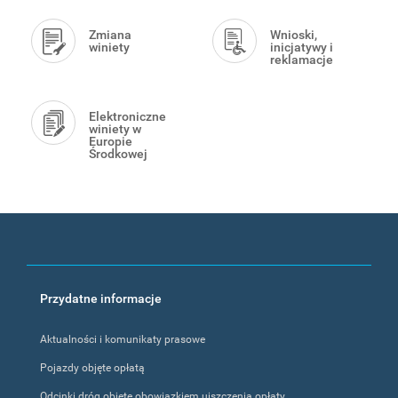
Zmiana
Wnioski,
winiety
inicjatywy i
reklamacje
Elektroniczne
winiety w
Europie
Środkowej
Footer
Przydatne informacje
menu
Aktualności i komunikaty prasowe
Pojazdy objęte opłatą
Odcinki dróg objęte obowiązkiem uiszczenia opłaty