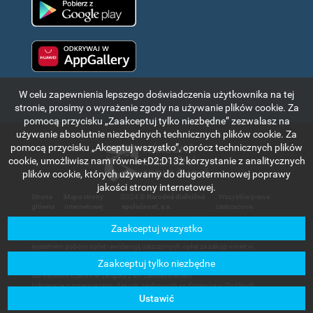
Huawei app gallery
W celu zapewnienia lepszego doświadczenia użytkownika na tej
stronie, prosimy o wyrażenie zgody na używanie plików cookie. Za
pomocą przycisku „Zaakceptuj tylko niezbędne” zezwalasz na
używanie absolutnie niezbędnych technicznych plików cookie. Za
pomocą przycisku „Akceptuj wszystko”, oprócz technicznych plików
cookie, umożliwisz nam równie+D2:D13ż korzystanie z analitycznych
plików cookie, których używamy do długoterminowej poprawy
jakości strony internetowej.
Strona
|
Mapa strony
|
2024 ©
Národná diaľničná
. Wszystkie prawa
główna
internetowej
spoločnosť, a.s.
zastrzeżone.
Zaakceptuj wszystko
Informacje i dane znajdujące się w tej części portalu internetowego mają wyłącznie
charakter informacyjny i służą do krótkiego zapoznania się z elektronicznym
systemem poboru opłat i ewidencją uiszczonych opłat za zakup winiet w
Republice Słowackiej. Spółka Národná diaľničná spoločnosť, a.s. nie ponosi
Zaakceptuj tylko niezbędne
odpowiedzialności za jakąkolwiek szkodę, która mogłaby powstać użytkownikom
lub osobom trzecim w związku z ich zastosowaniem.
Informacje o przetwarzaniu danych osobowych są dostępne w Ogólnych
Warunkach Handlowych, dostępnych w sekcji
Usługi dla klientów - Dokumenty
Ustawić
do pobrania